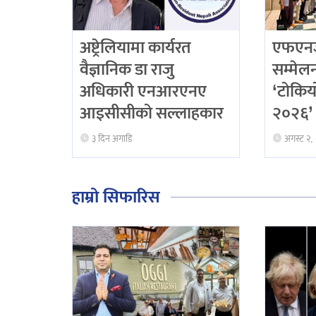
अष्ट्रेलियामा कार्यरत
एफएनजे
वैज्ञानिक डा राजु
सम्मेलनद
अधिकारी एनआरएनए
‘टोकिय
आइसीसीको सल्लाहकार
२०२६’ 
३ दिन अगाडि
अगस्ट २,
हाम्रो सिफारिस