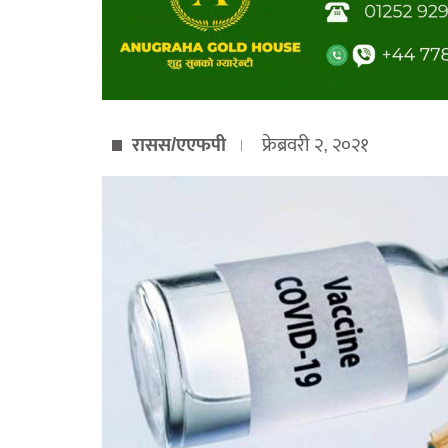
रासस/एएफपी
फ्रेब्रवरी २, २०२१