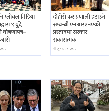
 ग्लोबल मिडिया
दोहोरो कर प्रणाली हटाउने
्वारा ९ बुँदे
सम्बन्धी एनआरएनएको
ो घोषणापत्र–
प्रस्तावमा सरकार
जारी
सकारात्मक
 २०२६
जुलाइ ३१, २०२६