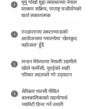
भूपू गोर्खा मुद्दा समाधानमा नेपाल
१
सरकार सक्रिय, परराष्ट्र मन्त्रीसँगको
वार्ता सकारात्मक
एनआरएनए स्कटल्यान्डको
२
आयोजनामा ग्लास्गोमा ‘खेलकुद
महोत्सव’ हुँदै
लन्डन मेफेयरमा नेपाली उद्यमीले
३
खोले फार्मेसी, युएईको शाही
परिवार सदस्यले गरे उद्घाटन
सेरिब्रल पाल्सी पीडित
४
बालबालिकाको सहयोगार्थ
च्यारिटी डिनर गर्ने तयारी