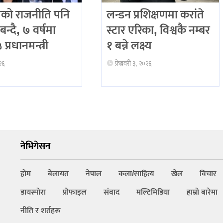
को राजनीति पनि
लन्डन प्रशिक्षणमा करांते
बन्दै, ७ वर्षमा
स्टार एरिका, विश्वकै नम्बर
प्रधानमन्त्री
१ बन्ने लक्ष्य
२६
फ्रेब्रवरी ३, २०२६
नेभिगेसन
होम
बेलायत
नेपाल
कला/साहित्य
खेल
विचार
डायस्पोरा
प्रोफाइल
संवाद
मल्टिमिडिया
हाम्रो बारेमा
नीति र शर्तहरू