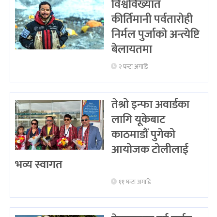
विश्वविख्यात
कीर्तिमानी पर्वतारोही
निर्मल पुर्जाको अन्त्येष्टि
बेलायतमा
२ घन्टा अगाडि
तेश्रो इन्फा अवार्डका
लागि यूकेबाट
काठमाडौं पुगेको
आयोजक टोलीलाई
भव्य स्वागत
११ घन्टा अगाडि