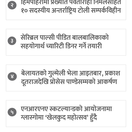
हिमपहिरोमा प्रख्यात पर्वतारोही निर्मलसहित
२
१० सदस्यीय अन्तर्राष्ट्रिय टोली सम्पर्कविहीन
सेरिब्रल पाल्सी पीडित बालबालिकाको
३
सहयोगार्थ च्यारिटी डिनर गर्ने तयारी
बेलायतको गुल्मेली भेला आइतबार, प्रकाश
४
दूतराजदेखि प्रोसेस पाण्डेसम्मको आकर्षण
एनआरएनए स्कटल्यान्डको आयोजनामा
५
ग्लास्गोमा ‘खेलकुद महोत्सव’ हुँदै