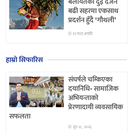
बेलायतका दुई दर्जन
बढी सहरमा एकसाथ
प्रदर्शन हुँदै ‘गौथली’
१२ घन्टा अगाडि
हाम्रो सिफारिस
संघर्षले चम्किएका
दयानिधि- सामाजिक
अभियन्ताको
प्रेरणादायी व्यवसायिक
सफलता
जुन २८, २०२६