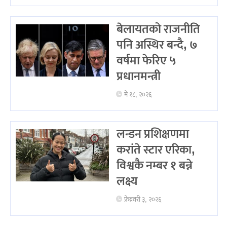
बेलायतको राजनीति
पनि अस्थिर बन्दै, ७
वर्षमा फेरिए ५
प्रधानमन्त्री
मे १८, २०२६
लन्डन प्रशिक्षणमा
करांते स्टार एरिका,
विश्वकै नम्बर १ बन्ने
लक्ष्य
फ्रेब्रवरी ३, २०२६