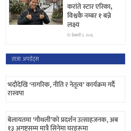
करांते स्टार एरिका,
विश्वकै नम्बर १ बन्ने
लक्ष्य
फ्रेब्रवरी ३, २०२६
ताजा अपडेट्स
भदौदेखि ‘नागरिक, नीति र नेतृत्व’ कार्यक्रम गर्दै
रास्वपा
बेलायतमा ‘गौथली’को प्रदर्शन उत्साहजनक, अब
१३ अगष्टसम्म मात्रै सिनेमा घरहरूमा