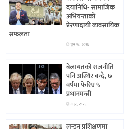
दयानिधि- सामाजिक
अभियन्ताको
प्रेरणादायी व्यवसायिक
सफलता
जुन २८, २०२६
बेलायतको राजनीति
पनि अस्थिर बन्दै, ७
वर्षमा फेरिए ५
प्रधानमन्त्री
मे १८, २०२६
लन्डन प्रशिक्षणमा