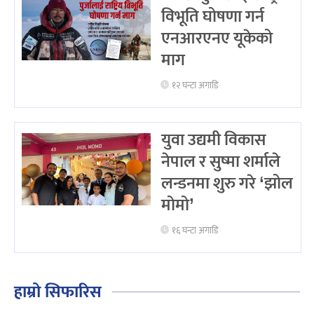
विभूति घोषणा गर्न
एनआरएनए यूकेको
माग
१२ घन्टा अगाडि
युवा उद्यमी विकास
नेपाल र सुष्मा शर्माले
लन्डनमा शुरु गरे ‘झोल
मोमो’
१६ घन्टा अगाडि
हाम्रो सिफारिस