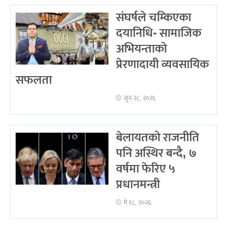
संघर्षले चम्किएका
दयानिधि- सामाजिक
अभियन्ताको
प्रेरणादायी व्यवसायिक
सफलता
जुन २८, २०२६
बेलायतको राजनीति
पनि अस्थिर बन्दै, ७
वर्षमा फेरिए ५
प्रधानमन्त्री
मे १८, २०२६