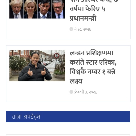
वर्षमा फेरिए ५
प्रधानमन्त्री
मे १८, २०२६
लन्डन प्रशिक्षणमा
करांते स्टार एरिका,
विश्वकै नम्बर १ बन्ने
लक्ष्य
फ्रेब्रवरी ३, २०२६
ताजा अपडेट्स