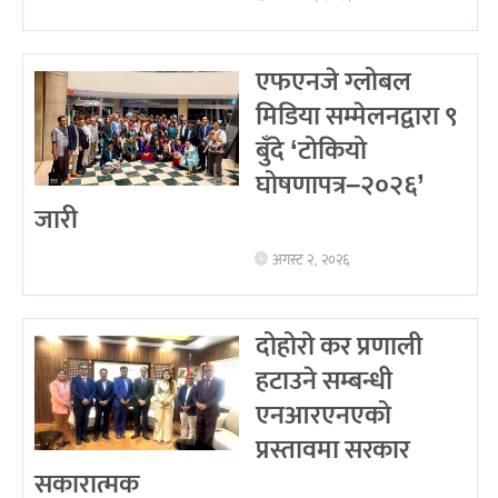
एफएनजे ग्लोबल
मिडिया सम्मेलनद्वारा ९
बुँदे ‘टोकियो
घोषणापत्र–२०२६’
जारी
अगस्ट २, २०२६
दोहोरो कर प्रणाली
हटाउने सम्बन्धी
एनआरएनएको
प्रस्तावमा सरकार
सकारात्मक