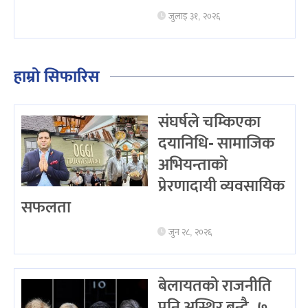
जुलाइ ३१, २०२६
हाम्रो सिफारिस
संघर्षले चम्किएका
दयानिधि- सामाजिक
अभियन्ताको
प्रेरणादायी व्यवसायिक
सफलता
जुन २८, २०२६
बेलायतको राजनीति
पनि अस्थिर बन्दै, ७