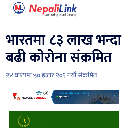
भारतमा ८३ लाख भन्दा
बढी कोरोना संक्रमित
२४ घण्टामा ५० हजार २०९ नयाँ संक्रमित