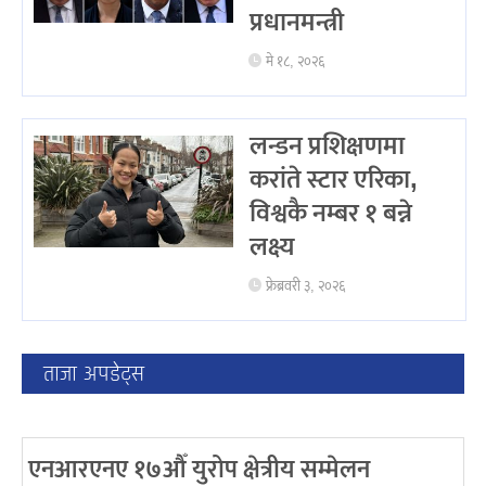
प्रधानमन्त्री
मे १८, २०२६
लन्डन प्रशिक्षणमा
करांते स्टार एरिका,
विश्वकै नम्बर १ बन्ने
लक्ष्य
फ्रेब्रवरी ३, २०२६
ताजा अपडेट्स
एनआरएनए १७औँ युरोप क्षेत्रीय सम्मेलन