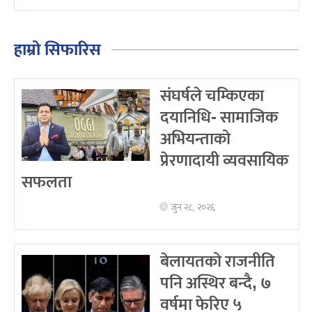
हाम्रो सिफारिस
संघर्षले चम्किएका
दयानिधि- सामाजिक
अभियन्ताको
प्रेरणादायी व्यवसायिक
सफलता
जुन २८, २०२६
बेलायतको राजनीति
पनि अस्थिर बन्दै, ७
वर्षमा फेरिए ५