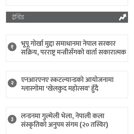
ट्रेन्डिङ
भूपू गोर्खा मुद्दा समाधानमा नेपाल सरकार
१
सक्रिय, परराष्ट्र मन्त्रीसँगको वार्ता सकारात्मक
एनआरएनए स्कटल्यान्डको आयोजनामा
२
ग्लास्गोमा ‘खेलकुद महोत्सव’ हुँदै
लन्डनमा गुल्मेली भेला, नेपाली कला
३
संस्कृतिको अनुपम संगम (२० तस्विर)