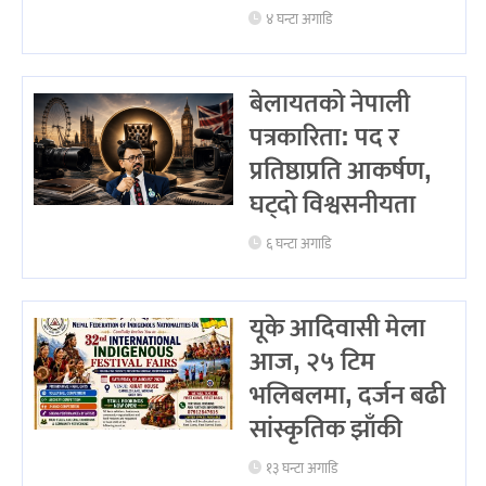
४ घन्टा अगाडि
बेलायतको नेपाली
पत्रकारिता: पद र
प्रतिष्ठाप्रति आकर्षण,
घट्दो विश्वसनीयता
६ घन्टा अगाडि
यूके आदिवासी मेला
आज, २५ टिम
भलिबलमा, दर्जन बढी
सांस्कृतिक झाँकी
१३ घन्टा अगाडि