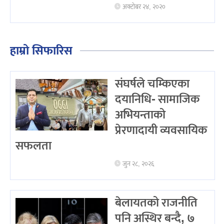
अक्टोबर २४, २०२०
हाम्रो सिफारिस
संघर्षले चम्किएका
दयानिधि- सामाजिक
अभियन्ताको
प्रेरणादायी व्यवसायिक
सफलता
जुन २८, २०२६
बेलायतको राजनीति
पनि अस्थिर बन्दै, ७