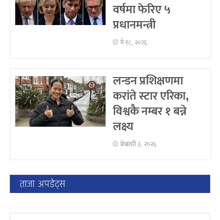
वर्षमा फेरिए ५
प्रधानमन्त्री
मे १८, २०२६
लन्डन प्रशिक्षणमा
करांते स्टार एरिका,
विश्वकै नम्बर १ बन्ने
लक्ष्य
फ्रेब्रवरी ३, २०२६
ताजा अपडेट्स