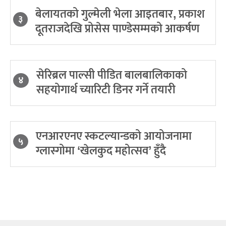
बेलायतको गुल्मेली भेला आइतबार, प्रकाश
३
दूतराजदेखि प्रोसेस पाण्डेसम्मको आकर्षण
सेरिब्रल पाल्सी पीडित बालबालिकाको
४
सहयोगार्थ च्यारिटी डिनर गर्ने तयारी
एनआरएनए स्कटल्यान्डको आयोजनामा
५
ग्लास्गोमा ‘खेलकुद महोत्सव’ हुँदै