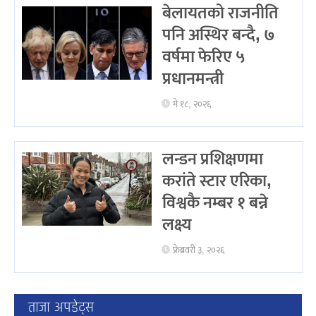
बेलायतको राजनीति
पनि अस्थिर बन्दै, ७
वर्षमा फेरिए ५
प्रधानमन्त्री
मे १८, २०२६
लन्डन प्रशिक्षणमा
करांते स्टार एरिका,
विश्वकै नम्बर १ बन्ने
लक्ष्य
फ्रेब्रवरी ३, २०२६
ताजा अपडेट्स