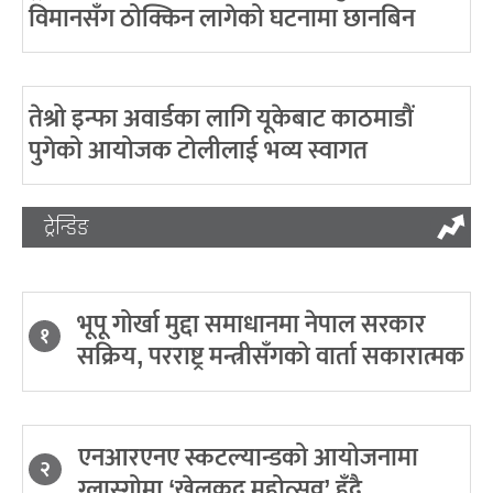
विमानसँग ठोक्किन लागेको घटनामा छानबिन
तेश्रो इन्फा अवार्डका लागि यूकेबाट काठमाडौं
पुगेको आयोजक टोलीलाई भव्य स्वागत
ट्रेन्डिङ
भूपू गोर्खा मुद्दा समाधानमा नेपाल सरकार
१
सक्रिय, परराष्ट्र मन्त्रीसँगको वार्ता सकारात्मक
एनआरएनए स्कटल्यान्डको आयोजनामा
२
ग्लास्गोमा ‘खेलकुद महोत्सव’ हुँदै