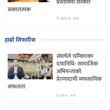
प्रस्तावमा सरकार
सकारात्मक
जुलाइ ३१, २०२६
हाम्रो सिफारिस
संघर्षले चम्किएका
दयानिधि- सामाजिक
अभियन्ताको
प्रेरणादायी व्यवसायिक
सफलता
जुन २८, २०२६