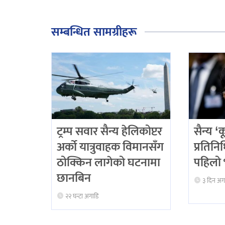
सम्बन्धित सामग्रीहरू
ट्रम्प सवार सैन्य हेलिकोप्टर
सैन्य ‘
अर्को यात्रुवाहक विमानसँग
प्रतिन
ठोक्किन लागेको घटनामा
पहिलो भ
छानबिन
३ दिन अग
२२ घन्टा अगाडि