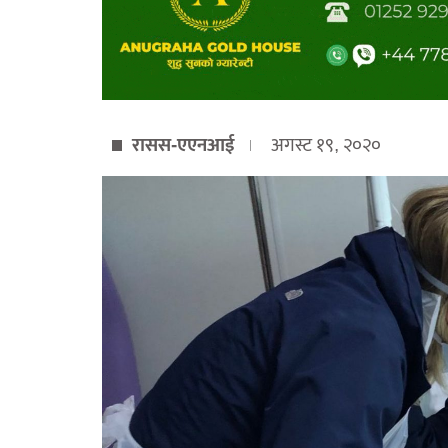
रासस-एएनआई
अगस्ट १९, २०२०