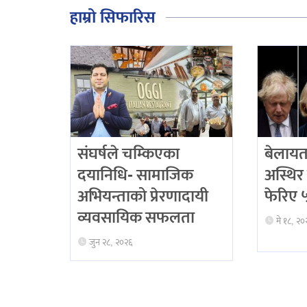
हाम्रो सिफारिस
संघर्षले चम्किएका
बेलायत
दयानिधि- सामाजिक
अस्थिर 
अभियन्ताको प्रेरणादायी
फेरिए ५ 
व्यवसायिक सफलता
मे १८, २०
जुन २८, २०२६