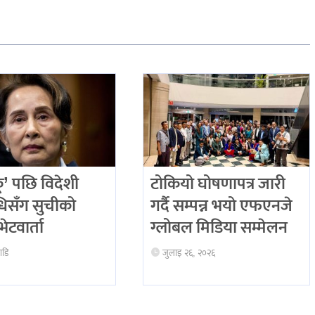
कू’ पछि विदेशी
टोकियो घोषणापत्र जारी
िधिसँग सुचीको
गर्दै सम्पन्न भयो एफएनजे
ेटवार्ता
ग्लोबल मिडिया सम्मेलन
ाडि
जुलाइ २६, २०२६