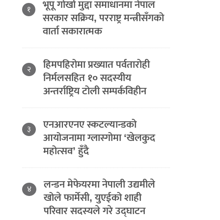
भूपू गोर्खा मुद्दा समाधानमा नेपाल
१
सरकार सक्रिय, परराष्ट्र मन्त्रीसँगको
वार्ता सकारात्मक
हिमपहिरोमा प्रख्यात पर्वतारोही
२
निर्मलसहित १० सदस्यीय
अन्तर्राष्ट्रिय टोली सम्पर्कविहीन
एनआरएनए स्कटल्यान्डको
३
आयोजनामा ग्लास्गोमा ‘खेलकुद
महोत्सव’ हुँदै
लन्डन मेफेयरमा नेपाली उद्यमीले
४
खोले फार्मेसी, युएईको शाही
परिवार सदस्यले गरे उद्घाटन