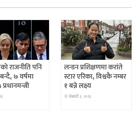
को राजनीति पनि
लन्डन प्रशिक्षणमा करांते
बन्दै, ७ वर्षमा
स्टार एरिका, विश्वकै नम्बर
प्रधानमन्त्री
१ बन्ने लक्ष्य
२६
फ्रेब्रवरी ३, २०२६