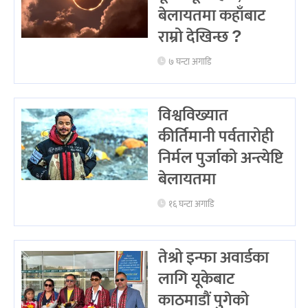
बेलायतमा कहाँबाट
राम्रो देखिन्छ ?
७ घन्टा अगाडि
विश्वविख्यात
कीर्तिमानी पर्वतारोही
निर्मल पुर्जाको अन्त्येष्टि
बेलायतमा
१६ घन्टा अगाडि
तेश्रो इन्फा अवार्डका
लागि यूकेबाट
काठमाडौं पुगेको