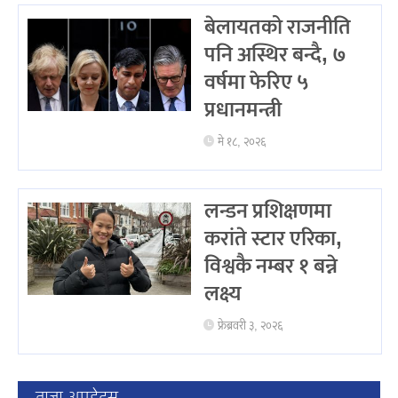
बेलायतको राजनीति
पनि अस्थिर बन्दै, ७
वर्षमा फेरिए ५
प्रधानमन्त्री
मे १८, २०२६
लन्डन प्रशिक्षणमा
करांते स्टार एरिका,
विश्वकै नम्बर १ बन्ने
लक्ष्य
फ्रेब्रवरी ३, २०२६
ताजा अपडेट्स