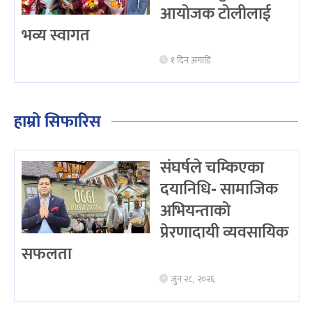
आयोजक टोलीलाई
भव्य स्वागत
१ दिन अगाडि
हाम्रो सिफारिस
संघर्षले चम्किएका
दयानिधि- सामाजिक
अभियन्ताको
प्रेरणादायी व्यवसायिक
सफलता
जुन २८, २०२६