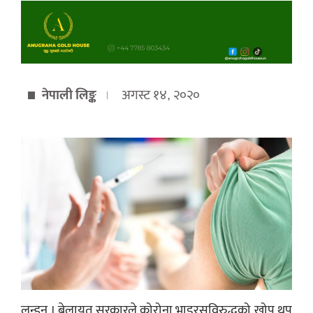
नेपाली लिङ्क
अगस्ट १४, २०२०
लन्डन । बेलायत सरकारले कोरोना भाइरसविरुद्धको खोप थप