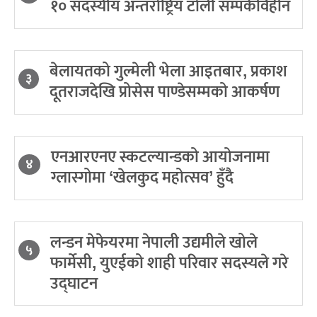
१० सदस्यीय अन्तर्राष्ट्रिय टोली सम्पर्कविहीन
बेलायतको गुल्मेली भेला आइतबार, प्रकाश
३
दूतराजदेखि प्रोसेस पाण्डेसम्मको आकर्षण
एनआरएनए स्कटल्यान्डको आयोजनामा
४
ग्लास्गोमा ‘खेलकुद महोत्सव’ हुँदै
लन्डन मेफेयरमा नेपाली उद्यमीले खोले
५
फार्मेसी, युएईको शाही परिवार सदस्यले गरे
उद्घाटन