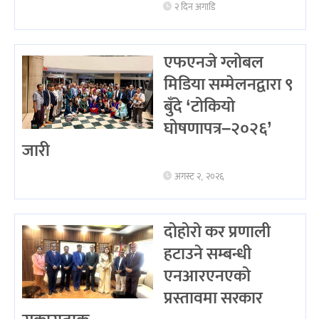
२ दिन अगाडि
एफएनजे ग्लोबल
मिडिया सम्मेलनद्वारा ९
बुँदे ‘टोकियो
घोषणापत्र–२०२६’
जारी
अगस्ट २, २०२६
दोहोरो कर प्रणाली
हटाउने सम्बन्धी
एनआरएनएको
प्रस्तावमा सरकार