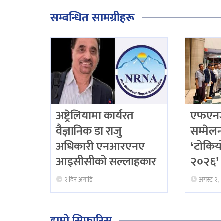
सम्बन्धित सामग्रीहरू
अष्ट्रेलियामा कार्यरत
एफएनजे
वैज्ञानिक डा राजु
सम्मेलनद
अधिकारी एनआरएनए
‘टोकिय
आइसीसीको सल्लाहकार
२०२६’ 
२ दिन अगाडि
अगस्ट २,
हाम्रो सिफारिस