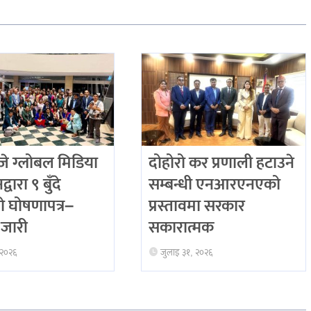
 ग्लोबल मिडिया
दोहोरो कर प्रणाली हटाउने
्वारा ९ बुँदे
सम्बन्धी एनआरएनएको
ो घोषणापत्र–
प्रस्तावमा सरकार
जारी
सकारात्मक
 २०२६
जुलाइ ३१, २०२६