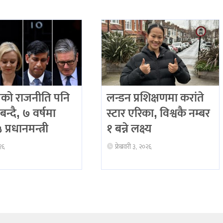
को राजनीति पनि
लन्डन प्रशिक्षणमा करांते
बन्दै, ७ वर्षमा
स्टार एरिका, विश्वकै नम्बर
प्रधानमन्त्री
१ बन्ने लक्ष्य
२६
फ्रेब्रवरी ३, २०२६