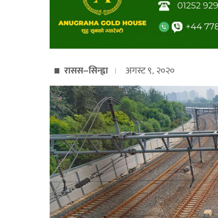
रासस–सिन्ह्वा
अगस्ट ९, २०२०