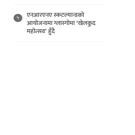
एनआरएनए स्कटल्यान्डको
५
आयोजनामा ग्लास्गोमा ‘खेलकुद
महोत्सव’ हुँदै