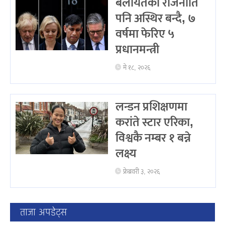
बेलायतको राजनीति
पनि अस्थिर बन्दै, ७
वर्षमा फेरिए ५
प्रधानमन्त्री
मे १८, २०२६
लन्डन प्रशिक्षणमा
करांते स्टार एरिका,
विश्वकै नम्बर १ बन्ने
लक्ष्य
फ्रेब्रवरी ३, २०२६
ताजा अपडेट्स