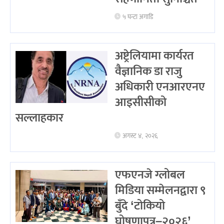
५ घन्टा अगाडि
अष्ट्रेलियामा कार्यरत
वैज्ञानिक डा राजु
अधिकारी एनआरएनए
आइसीसीको
सल्लाहकार
अगस्ट ४, २०२६
एफएनजे ग्लोबल
मिडिया सम्मेलनद्वारा ९
बुँदे ‘टोकियो
घोषणापत्र–२०२६’