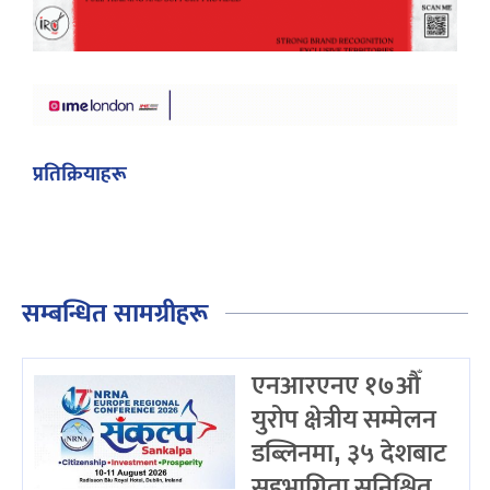
प्रतिक्रियाहरू
सम्बन्धित सामग्रीहरू
एनआरएनए १७औँ
युरोप क्षेत्रीय सम्मेलन
डब्लिनमा, ३५ देशबाट
सहभागिता सुनिश्चित