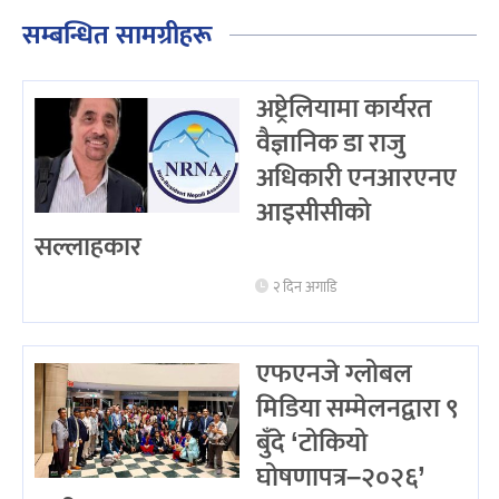
सम्बन्धित सामग्रीहरू
अष्ट्रेलियामा कार्यरत
वैज्ञानिक डा राजु
अधिकारी एनआरएनए
आइसीसीको
सल्लाहकार
२ दिन अगाडि
एफएनजे ग्लोबल
मिडिया सम्मेलनद्वारा ९
बुँदे ‘टोकियो
घोषणापत्र–२०२६’