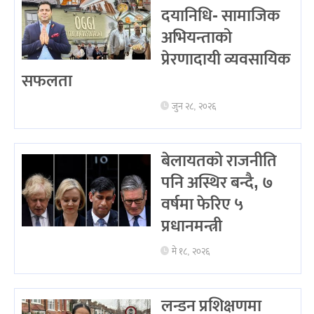
दयानिधि- सामाजिक
अभियन्ताको
प्रेरणादायी व्यवसायिक
सफलता
जुन २८, २०२६
बेलायतको राजनीति
पनि अस्थिर बन्दै, ७
वर्षमा फेरिए ५
प्रधानमन्त्री
मे १८, २०२६
लन्डन प्रशिक्षणमा