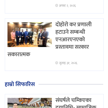
अगस्ट २, २०२६
दोहोरो कर प्रणाली
हटाउने सम्बन्धी
एनआरएनएको
प्रस्तावमा सरकार
सकारात्मक
जुलाइ ३१, २०२६
हाम्रो सिफारिस
संघर्षले चम्किएका
दयानिधि- सामाजिक