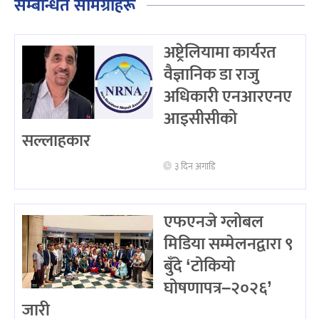
सम्बन्धित सामग्रीहरू
अष्ट्रेलियामा कार्यरत
वैज्ञानिक डा राजु
अधिकारी एनआरएनए
आइसीसीको
सल्लाहकार
३ दिन अगाडि
एफएनजे ग्लोबल
मिडिया सम्मेलनद्वारा ९
बुँदे ‘टोकियो
घोषणापत्र–२०२६’
जारी