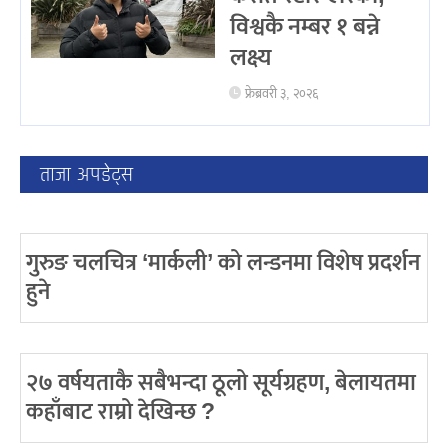
विश्वकै नम्बर १ बन्ने
लक्ष्य
फ्रेब्रवरी ३, २०२६
ताजा अपडेट्स
गुरुङ चलचित्र ‘मार्कली’ को लन्डनमा विशेष प्रदर्शन
हुने
२७ वर्षयताकै सबैभन्दा ठूलो सूर्यग्रहण, बेलायतमा
कहाँबाट राम्रो देखिन्छ ?