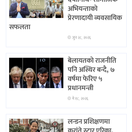
अभियन्ताको
प्रेरणादायी व्यवसायिक
सफलता
जुन २८, २०२६
बेलायतको राजनीति
पनि अस्थिर बन्दै, ७
वर्षमा फेरिए ५
प्रधानमन्त्री
मे १८, २०२६
लन्डन प्रशिक्षणमा
करांते स्टार एरिका,