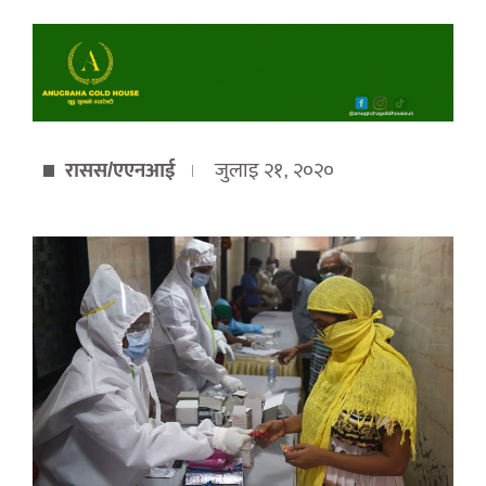
रासस/एएनआई
जुलाइ २१, २०२०