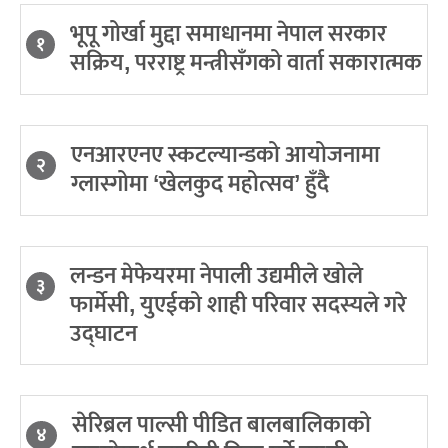
भूपू गोर्खा मुद्दा समाधानमा नेपाल सरकार
१
सक्रिय, परराष्ट्र मन्त्रीसँगको वार्ता सकारात्मक
एनआरएनए स्कटल्यान्डको आयोजनामा
२
ग्लास्गोमा ‘खेलकुद महोत्सव’ हुँदै
लन्डन मेफेयरमा नेपाली उद्यमीले खोले
३
फार्मेसी, युएईको शाही परिवार सदस्यले गरे
उद्घाटन
सेरिब्रल पाल्सी पीडित बालबालिकाको
४