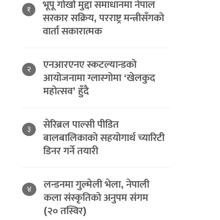
भूपू गोर्खा मुद्दा समाधानमा नेपाल
१
सरकार सक्रिय, परराष्ट्र मन्त्रीसँगको
वार्ता सकारात्मक
एनआरएनए स्कटल्यान्डको
२
आयोजनामा ग्लास्गोमा ‘खेलकुद
महोत्सव’ हुँदै
सेरिब्रल पाल्सी पीडित
३
बालबालिकाको सहयोगार्थ च्यारिटी
डिनर गर्ने तयारी
लन्डनमा गुल्मेली भेला, नेपाली
४
कला संस्कृतिको अनुपम संगम
(२० तस्विर)