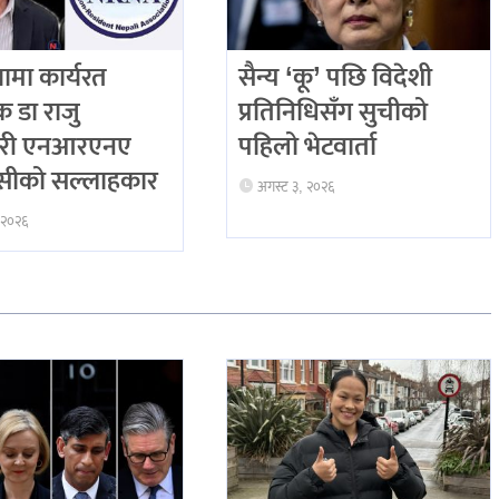
ियामा कार्यरत
सैन्य ‘कू’ पछि विदेशी
िक डा राजु
प्रतिनिधिसँग सुचीको
री एनआरएनए
पहिलो भेटवार्ता
ीको सल्लाहकार
अगस्ट ३, २०२६
 २०२६