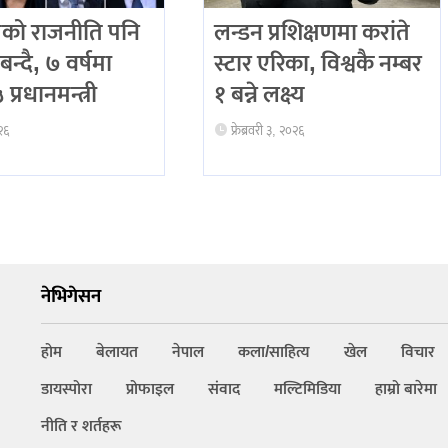
को राजनीति पनि
लन्डन प्रशिक्षणमा करांते
बन्दै, ७ वर्षमा
स्टार एरिका, विश्वकै नम्बर
प्रधानमन्त्री
१ बन्ने लक्ष्य
२६
फ्रेब्रवरी ३, २०२६
नेभिगेसन
होम
बेलायत
नेपाल
कला/साहित्य
खेल
विचार
डायस्पोरा
प्रोफाइल
संवाद
मल्टिमिडिया
हाम्रो बारेमा
नीति र शर्तहरू