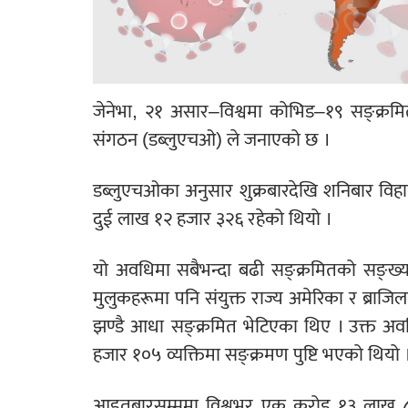
जेनेभा, २१ असार–विश्वमा कोभिड–१९ सङ्क्रमितक
संगठन (डब्लुएचओ) ले जनाएको छ ।
डब्लुएचओका अनुसार शुक्रबारदेखि शनिबार विह
दुई लाख १२ हजार ३२६ रहेको थियो ।
यो अवधिमा सबैभन्दा बढी सङ्क्रमितको सङ्ख्या
मुलुकहरूमा पनि संयुक्त राज्य अमेरिका र ब्राजि
झण्डै आधा सङ्क्रमित भेटिएका थिए । उक्त अवध
हजार १०५ व्यक्तिमा सङ्क्रमण पुष्टि भएको थियो 
आइतबारसम्ममा विश्वभर एक करोड १३ लाख ८