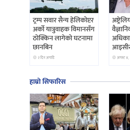
ट्रम्प सवार सैन्य हेलिकोप्टर
अष्ट्रेल
अर्को यात्रुवाहक विमानसँग
वैज्ञान
ठोक्किन लागेको घटनामा
अधिका
छानबिन
आइसीस
२ दिन अगाडि
अगस्ट ४,
हाम्रो सिफारिस