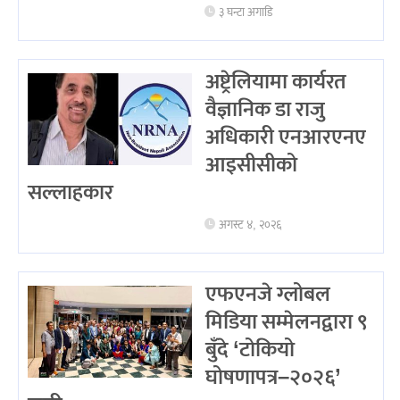
३ घन्टा अगाडि
अष्ट्रेलियामा कार्यरत
वैज्ञानिक डा राजु
अधिकारी एनआरएनए
आइसीसीको
सल्लाहकार
अगस्ट ४, २०२६
एफएनजे ग्लोबल
मिडिया सम्मेलनद्वारा ९
बुँदे ‘टोकियो
घोषणापत्र–२०२६’