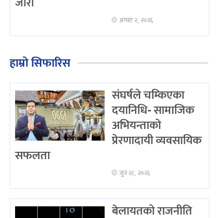
जारी
अगस्ट २, २०२६
हाम्रो सिफारिस
संघर्षले चम्किएका
दयानिधि- सामाजिक
अभियन्ताको
प्रेरणादायी व्यवसायिक
सफलता
जुन २८, २०२६
बेलायतको राजनीति