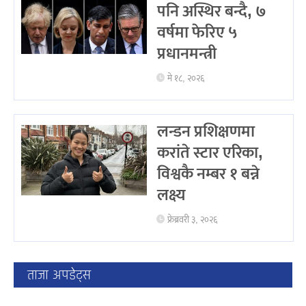
पनि अस्थिर बन्दै, ७
वर्षमा फेरिए ५
प्रधानमन्त्री
मे १८, २०२६
लन्डन प्रशिक्षणमा
करांते स्टार एरिका,
विश्वकै नम्बर १ बन्ने
लक्ष्य
फ्रेब्रवरी ३, २०२६
ताजा अपडेट्स