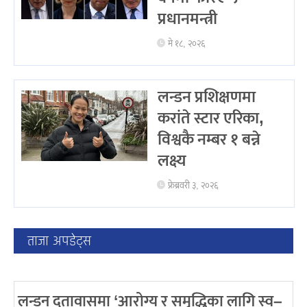
प्रधानमन्त्री
मे १८, २०२६
लन्डन प्रशिक्षणमा
करांते स्टार एरिका,
विश्वकै नम्बर १ बन्ने
लक्ष्य
फ्रेब्रवरी ३, २०२६
ताजा अपडेट्स
लन्डन दूतावासमा ‘आरोग्य र समृद्धिका लागि स्व–