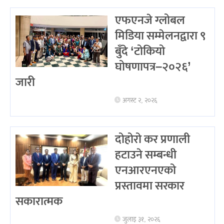
एफएनजे ग्लोबल
मिडिया सम्मेलनद्वारा ९
बुँदे ‘टोकियो
घोषणापत्र–२०२६’
जारी
अगस्ट २, २०२६
दोहोरो कर प्रणाली
हटाउने सम्बन्धी
एनआरएनएको
प्रस्तावमा सरकार
सकारात्मक
जुलाइ ३१, २०२६