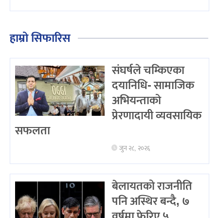
हाम्रो सिफारिस
संघर्षले चम्किएका
दयानिधि- सामाजिक
अभियन्ताको
प्रेरणादायी व्यवसायिक
सफलता
जुन २८, २०२६
बेलायतको राजनीति
पनि अस्थिर बन्दै, ७
वर्षमा फेरिए ५