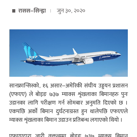
रासस–सिन्ह्वा
जुन ३०, २०२०
सानफ्रान्सिस्को, १६ असार–अमेरिकी संघीय उड्डयन प्रशासन
(एफएए) ले बोइङ ७३७ म्याक्स शृंखलाका बिमानहरु पुनः
उडानका लागि परीक्षण गर्न सोमबार अनुमति दिएको छ ।
एकपछि अर्को बिमान दुर्घटनाग्रस्त हुन थालेपछि एफएएले
म्याक्स शृंखलाका बिमान उडाउन प्रतिबन्ध लगाएको थियो ।
एफएएद्वारा जारी वक्तव्यमा बोइङ ७३७ म्याक्स बिमान