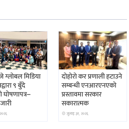
 ग्लोबल मिडिया
दोहोरो कर प्रणाली हटाउने
्वारा ९ बुँदे
सम्बन्धी एनआरएनएको
ो घोषणापत्र–
प्रस्तावमा सरकार
जारी
सकारात्मक
 २०२६
जुलाइ ३१, २०२६