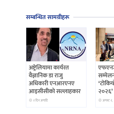
सम्बन्धित सामग्रीहरू
अष्ट्रेलियामा कार्यरत
एफएनजे
वैज्ञानिक डा राजु
सम्मेलनद
अधिकारी एनआरएनए
‘टोकिय
आइसीसीको सल्लाहकार
२०२६’ 
२ दिन अगाडि
अगस्ट २,