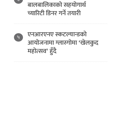
बालबालिकाको सहयोगार्थ
च्यारिटी डिनर गर्ने तयारी
एनआरएनए स्कटल्यान्डको
५
आयोजनामा ग्लास्गोमा ‘खेलकुद
महोत्सव’ हुँदै