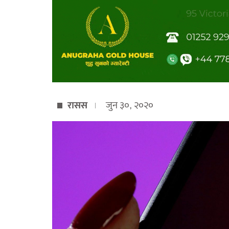
रासस
जुन ३०, २०२०