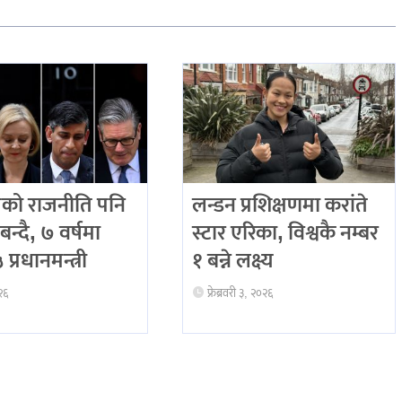
को राजनीति पनि
लन्डन प्रशिक्षणमा करांते
बन्दै, ७ वर्षमा
स्टार एरिका, विश्वकै नम्बर
प्रधानमन्त्री
१ बन्ने लक्ष्य
२६
फ्रेब्रवरी ३, २०२६