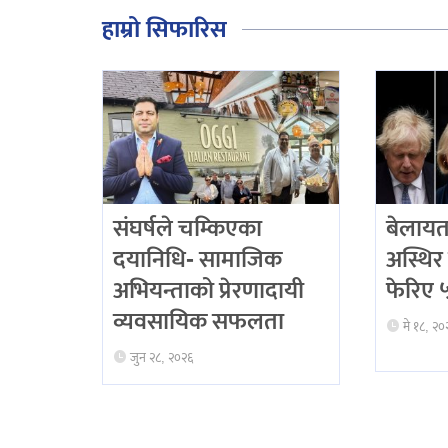
हाम्रो सिफारिस
संघर्षले चम्किएका
बेलायत
दयानिधि- सामाजिक
अस्थिर 
अभियन्ताको प्रेरणादायी
फेरिए ५ 
व्यवसायिक सफलता
मे १८, २०
जुन २८, २०२६