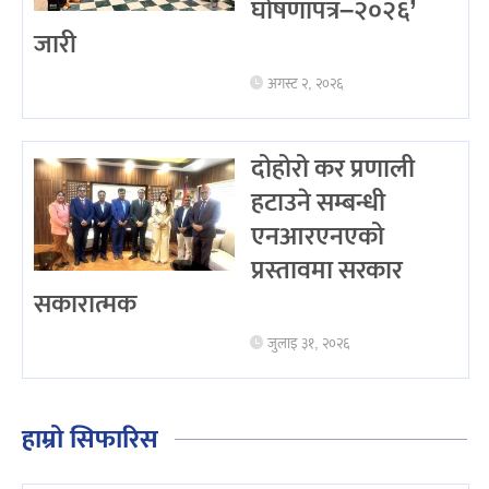
घोषणापत्र–२०२६’
जारी
अगस्ट २, २०२६
दोहोरो कर प्रणाली
हटाउने सम्बन्धी
एनआरएनएको
प्रस्तावमा सरकार
सकारात्मक
जुलाइ ३१, २०२६
हाम्रो सिफारिस