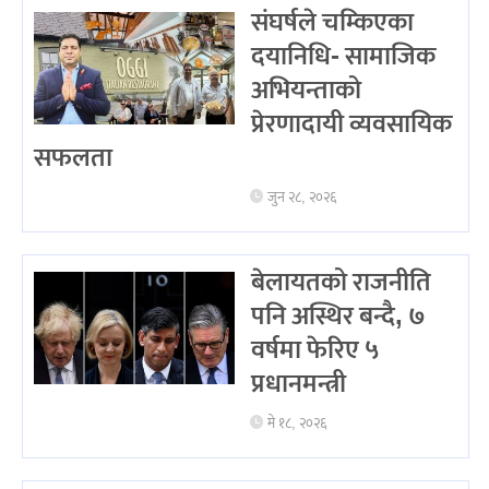
संघर्षले चम्किएका
दयानिधि- सामाजिक
अभियन्ताको
प्रेरणादायी व्यवसायिक
सफलता
जुन २८, २०२६
बेलायतको राजनीति
पनि अस्थिर बन्दै, ७
वर्षमा फेरिए ५
प्रधानमन्त्री
मे १८, २०२६