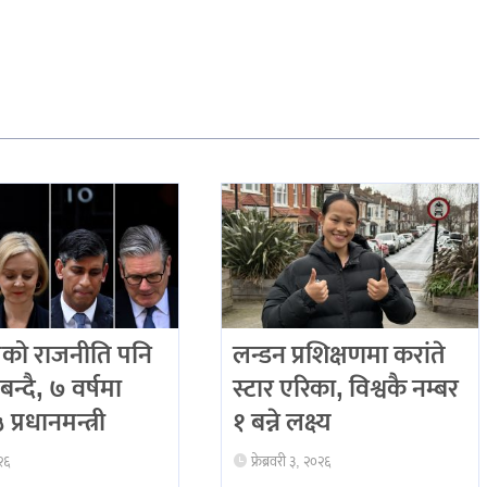
को राजनीति पनि
लन्डन प्रशिक्षणमा करांते
बन्दै, ७ वर्षमा
स्टार एरिका, विश्वकै नम्बर
प्रधानमन्त्री
१ बन्ने लक्ष्य
२६
फ्रेब्रवरी ३, २०२६