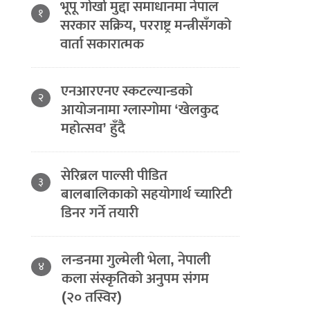
भूपू गोर्खा मुद्दा समाधानमा नेपाल
१
सरकार सक्रिय, परराष्ट्र मन्त्रीसँगको
वार्ता सकारात्मक
एनआरएनए स्कटल्यान्डको
२
आयोजनामा ग्लास्गोमा ‘खेलकुद
महोत्सव’ हुँदै
सेरिब्रल पाल्सी पीडित
३
बालबालिकाको सहयोगार्थ च्यारिटी
डिनर गर्ने तयारी
लन्डनमा गुल्मेली भेला, नेपाली
४
कला संस्कृतिको अनुपम संगम
(२० तस्विर)