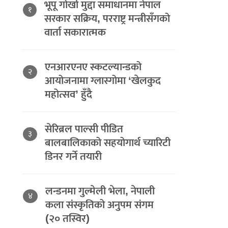
भूपू गोर्खा मुद्दा समाधानमा नेपाल
१
सरकार सक्रिय, परराष्ट्र मन्त्रीसँगको
वार्ता सकारात्मक
एनआरएनए स्कटल्यान्डको
२
आयोजनामा ग्लास्गोमा ‘खेलकुद
महोत्सव’ हुँदै
सेरिब्रल पाल्सी पीडित
३
बालबालिकाको सहयोगार्थ च्यारिटी
डिनर गर्ने तयारी
लन्डनमा गुल्मेली भेला, नेपाली
४
कला संस्कृतिको अनुपम संगम
(२० तस्विर)