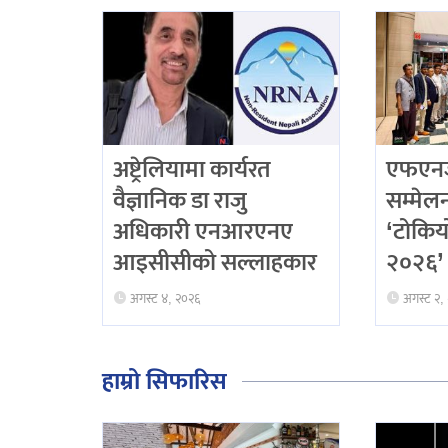
अष्ट्रेलियामा कार्यरत
एफएनजे
वैज्ञानिक डा राजु
सम्मेलनद
अधिकारी एनआरएनए
‘टोकिय
आइसीसीको सल्लाहकार
२०२६’ 
अगस्ट ४, २०२६
अगस्ट २,
हाम्रो सिफारिस