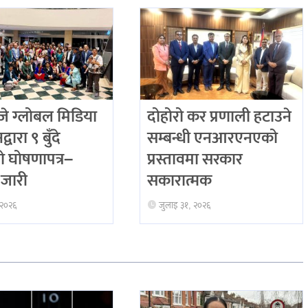
 ग्लोबल मिडिया
दोहोरो कर प्रणाली हटाउने
्वारा ९ बुँदे
सम्बन्धी एनआरएनएको
ो घोषणापत्र–
प्रस्तावमा सरकार
जारी
सकारात्मक
 २०२६
जुलाइ ३१, २०२६