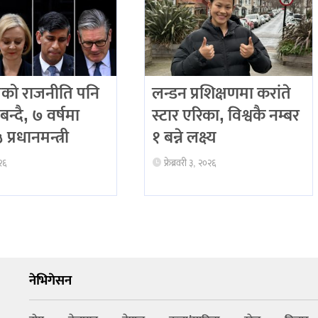
को राजनीति पनि
लन्डन प्रशिक्षणमा करांते
बन्दै, ७ वर्षमा
स्टार एरिका, विश्वकै नम्बर
प्रधानमन्त्री
१ बन्ने लक्ष्य
२६
फ्रेब्रवरी ३, २०२६
नेभिगेसन