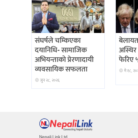
संघर्षले चम्किएका
बेलायत
दयानिधि- सामाजिक
अस्थिर 
अभियन्ताको प्रेरणादायी
फेरिए ५ 
व्यवसायिक सफलता
मे १८, २०
जुन २८, २०२६
Nepali Link Ltd