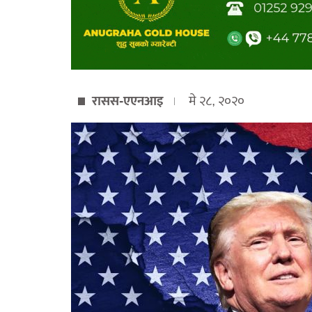
रासस-एएनआइ
मे २८, २०२०