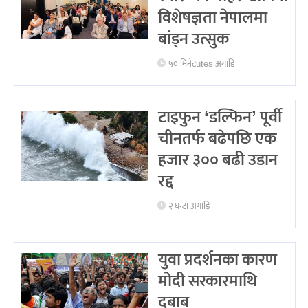
विशेषज्ञता नेपालमा
बांड्न उत्सुक
५० मिनेटutes अगाडि
टाइफुन ‘डल्फिन’ पूर्वी
चीनतर्फ बढेपछि एक
हजार ३०० बढी उडान
रद्द
२ घन्टा अगाडि
युवा प्रदर्शनका कारण
मोदी सरकारमाथि
दबाब