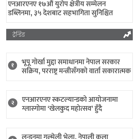
एनआरएनए १७औँ युरोप क्षेत्रीय सम्मेलन
डब्लिनमा, ३५ देशबाट सहभागिता सुनिश्चित
ट्रेन्डिङ
भूपू गोर्खा मुद्दा समाधानमा नेपाल सरकार
१
सक्रिय, परराष्ट्र मन्त्रीसँगको वार्ता सकारात्मक
एनआरएनए स्कटल्यान्डको आयोजनामा
२
ग्लास्गोमा ‘खेलकुद महोत्सव’ हुँदै
लन्डनमा गुल्मेली भेला, नेपाली कला