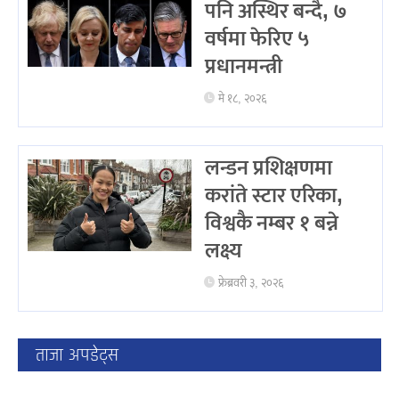
पनि अस्थिर बन्दै, ७
वर्षमा फेरिए ५
प्रधानमन्त्री
मे १८, २०२६
लन्डन प्रशिक्षणमा
करांते स्टार एरिका,
विश्वकै नम्बर १ बन्ने
लक्ष्य
फ्रेब्रवरी ३, २०२६
ताजा अपडेट्स