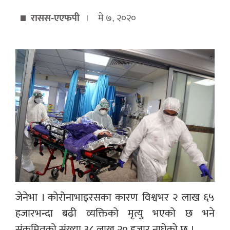
रासस-एएफपी
मे ७, २०२०
जेनेभा ।
कोरोनाभाइरसका कारण विश्वभर २ लाख ६५
हजारभन्दा बढी व्यक्तिको मृत्यु भएको छ भने
संक्रमितको संख्या ३८ लाख २० हजार नाघेको छ ।