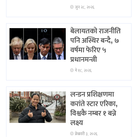
जुन २८, २०२६
बेलायतको राजनीति
पनि अस्थिर बन्दै, ७
वर्षमा फेरिए ५
प्रधानमन्त्री
मे १८, २०२६
लन्डन प्रशिक्षणमा
करांते स्टार एरिका,
विश्वकै नम्बर १ बन्ने
लक्ष्य
फ्रेब्रवरी ३, २०२६