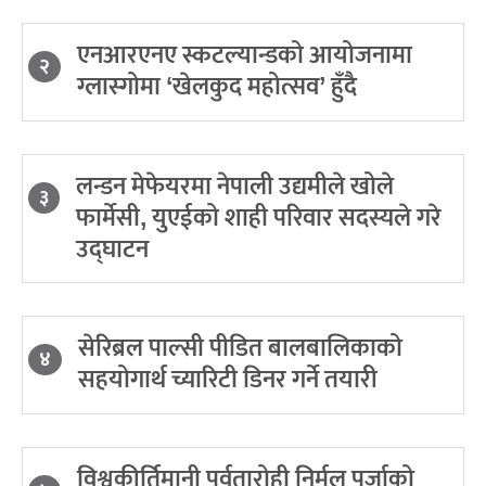
एनआरएनए स्कटल्यान्डको आयोजनामा
२
ग्लास्गोमा ‘खेलकुद महोत्सव’ हुँदै
लन्डन मेफेयरमा नेपाली उद्यमीले खोले
३
फार्मेसी, युएईको शाही परिवार सदस्यले गरे
उद्घाटन
सेरिब्रल पाल्सी पीडित बालबालिकाको
४
सहयोगार्थ च्यारिटी डिनर गर्ने तयारी
विश्वकीर्तिमानी पर्वतारोही निर्मल पुर्जाको