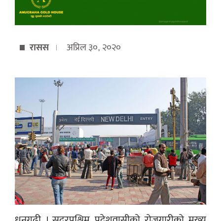
रासस
अप्रिल ३०, २०२०
धनगढी । सुदूरपश्चिम प्रदेशवासीको रोजगारीको मुख्य