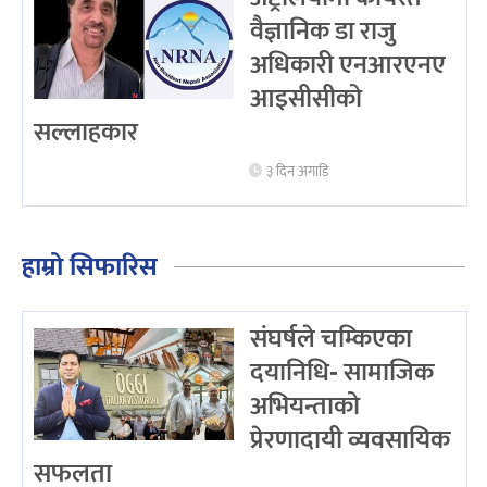
वैज्ञानिक डा राजु
अधिकारी एनआरएनए
आइसीसीको
सल्लाहकार
३ दिन अगाडि
हाम्रो सिफारिस
संघर्षले चम्किएका
दयानिधि- सामाजिक
अभियन्ताको
प्रेरणादायी व्यवसायिक
सफलता