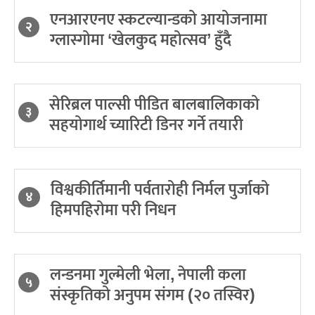
एनआरएनए स्कटल्यान्डको आयोजनामा
२
ग्लास्गोमा ‘खेलकुद महोत्सव’ हुँदै
सेरिब्रल पाल्सी पीडित बालबालिकाको
३
सहयोगार्थ च्यारिटी डिनर गर्ने तयारी
विश्वकीर्तिमानी पर्वतारोही निर्मल पुर्जाको
४
हिमपहिरोमा परी निधन
लन्डनमा गुल्मेली भेला, नेपाली कला
५
संस्कृतिको अनुपम संगम (२० तस्विर)