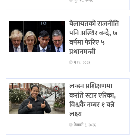
जुन २८, २०२६
बेलायतको राजनीति
पनि अस्थिर बन्दै, ७
वर्षमा फेरिए ५
प्रधानमन्त्री
मे १८, २०२६
लन्डन प्रशिक्षणमा
करांते स्टार एरिका,
विश्वकै नम्बर १ बन्ने
लक्ष्य
फ्रेब्रवरी ३, २०२६