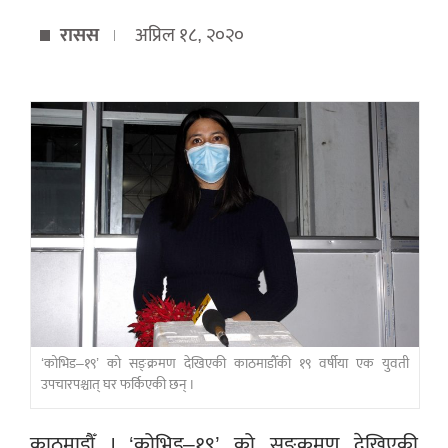
रासस
अप्रिल १८, २०२०
‘कोभिड–१९’ को सङ्क्रमण देखिएकी काठमाडौँकी १९ वर्षीया एक युवती
उपचारपश्चात् घर फर्किएकी छन् ।
काठमाडौँ । ‘कोभिड–१९’ को सङ्क्रमण देखिएकी