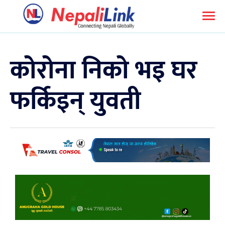
कोरोना निको भइ घर
फर्किइन् युवती