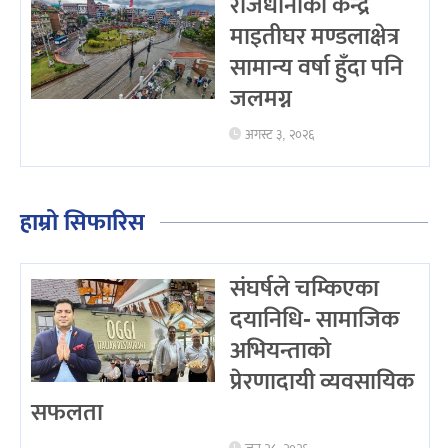
राजधानीको केन्द्र
माइतीघर मण्डलाक्षेत्र
सामान्य वर्षा हुँदा पनि
जलमग्न
अगस्ट ३, २०२६
हाम्रो सिफारिस
संघर्षले चम्किएका
दयानिधि- सामाजिक
अभियन्ताको
प्रेरणादायी व्यवसायिक
सफलता