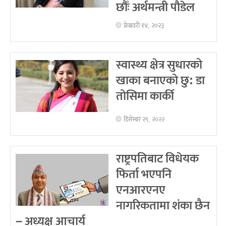
छौँः अर्थमन्त्री पौडेल
फ्रेब्रवरी १४, २०२३
स्वास्थ्य क्षेत्र सुधारको
खाका बनाएको छु: डा
तोसिमा कार्की
डिसेम्बर २९, २०२२
राष्ट्रपतिबाट विधेयक
फिर्ता भएपनि
एनआरएनए
नागरिकतामा शंका छैन
– अध्यक्ष आचार्य