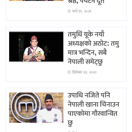
श्रेष्ठ, पर्यटन दूत
मार्च ११, २०२१
तमुधिं यूके नयाँ
अध्यक्षको अठोट: तमु
मात्र भन्दिन, सबै
नेपाली समेट्छु
डिसेम्बर २४, २०२०
उपाधि नजिते पनि
नेपाली खाना चिनाउन
पाएकोमा गौरवान्वित
छु