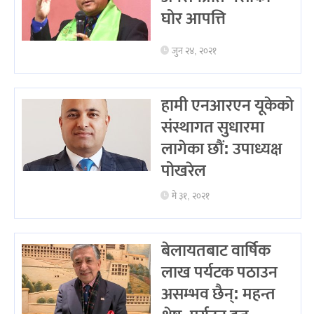
घोर आपत्ति
जुन २४, २०२१
हामी एनआरएन यूकेको
संस्थागत सुधारमा
लागेका छौं: उपाध्यक्ष
पोखरेल
मे ३१, २०२१
बेलायतबाट वार्षिक
लाख पर्यटक पठाउन
असम्भव छैन्: महन्त