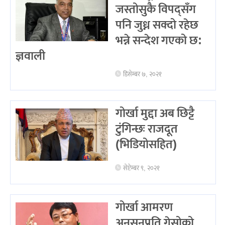
जस्तोसुकै विपद्सँग
पनि जुध्न सक्दो रहेछ
भन्ने सन्देश गएको छ:
ज्ञवाली
डिसेम्बर ७, २०२१
गोर्खा मुद्दा अब छिट्टै
टुंगिन्छः राजदूत
(भिडियोसहित)
सेप्टेम्बर ९, २०२१
गोर्खा आमरण
अनसनप्रति गेसोको