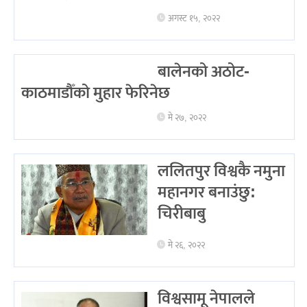
अगस्ट १५, २०२२
बालेनको अठोट-
काठमाडौँको मुहार फेरिनेछ
मे २७, २०२२
ललितपुर विश्वकै नमुना
महानगर बनाउंछु:
चिरीबाबु
मे २६, २०२२
विश्वसामू नेपालले