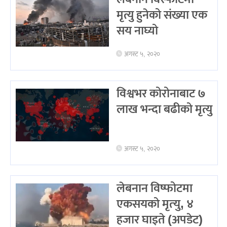
मृत्यु हुनेको संख्या एक
सय नाघ्यो
अगस्ट ५, २०२०
विश्वभर कोरोनाबाट ७
लाख भन्दा बढीको मृत्यु
अगस्ट ५, २०२०
लेबनान विष्फोटमा
एकसयको मृत्‍यु, ४
हजार घाइते (अपडेट)