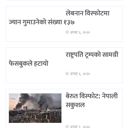
लेबनान विस्फोटमा
ज्यान गुमाउनेको संख्या १३७
अगस्ट ६, २०२०
राष्ट्रपति ट्रम्पको सामग्री
फेसबुकले हटायो
अगस्ट ६, २०२०
बेरुत विस्फोट: नेपाली
सकुशल
अगस्ट ६, २०२०