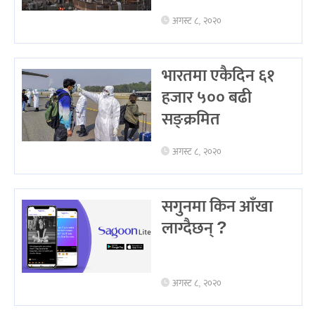
अगस्ट ८, २०२०
भारतमा एकैदिन ६१
हजार ५०० बढी
सङ्क्रमित
अगस्ट ८, २०२०
सगुनमा किन आँखा
लाग्दैछन् ?
अगस्ट ८, २०२०