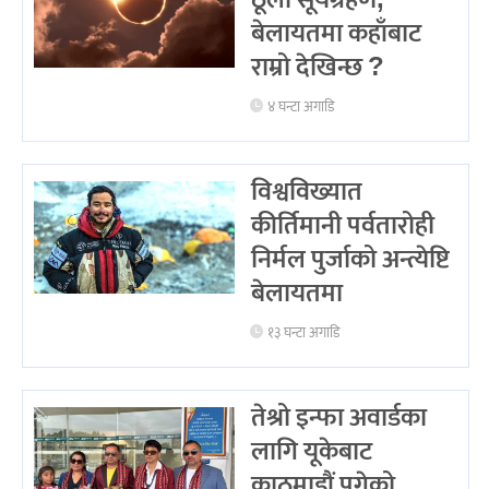
बेलायतमा कहाँबाट
राम्रो देखिन्छ ?
४ घन्टा अगाडि
विश्वविख्यात
कीर्तिमानी पर्वतारोही
निर्मल पुर्जाको अन्त्येष्टि
बेलायतमा
१३ घन्टा अगाडि
तेश्रो इन्फा अवार्डका
लागि यूकेबाट
काठमाडौं पुगेको