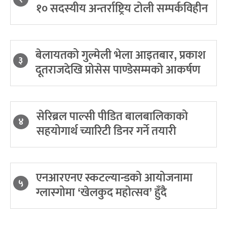
१० सदस्यीय अन्तर्राष्ट्रिय टोली सम्पर्कविहीन
बेलायतको गुल्मेली भेला आइतबार, प्रकाश
३
दूतराजदेखि प्रोसेस पाण्डेसम्मको आकर्षण
सेरिब्रल पाल्सी पीडित बालबालिकाको
४
सहयोगार्थ च्यारिटी डिनर गर्ने तयारी
एनआरएनए स्कटल्यान्डको आयोजनामा
५
ग्लास्गोमा ‘खेलकुद महोत्सव’ हुँदै