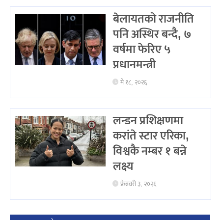
बेलायतको राजनीति
पनि अस्थिर बन्दै, ७
वर्षमा फेरिए ५
प्रधानमन्त्री
मे १८, २०२६
लन्डन प्रशिक्षणमा
करांते स्टार एरिका,
विश्वकै नम्बर १ बन्ने
लक्ष्य
फ्रेब्रवरी ३, २०२६