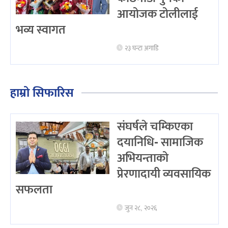
आयोजक टोलीलाई
भव्य स्वागत
२३ घन्टा अगाडि
हाम्रो सिफारिस
संघर्षले चम्किएका
दयानिधि- सामाजिक
अभियन्ताको
प्रेरणादायी व्यवसायिक
सफलता
जुन २८, २०२६