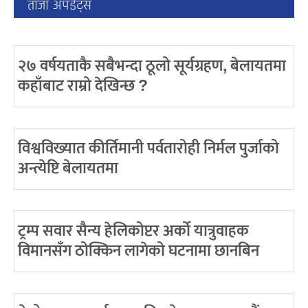
ताजा अपडेट्स
२७ वर्षयताकै सबैभन्दा ठूलो सूर्यग्रहण, बेलायतमा
कहाँबाट राम्रो देखिन्छ ?
विश्वविख्यात कीर्तिमानी पर्वतारोही निर्मल पुर्जाको
अन्त्येष्टि बेलायतमा
ट्रम्प सवार सैन्य हेलिकोप्टर अर्को यात्रुवाहक
विमानसँग ठोक्किन लागेको घटनामा छानबिन