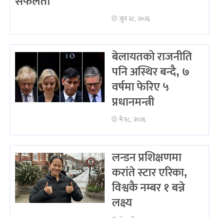
सफलता
जुन २८, २०२६
बेलायतको राजनीति
पनि अस्थिर बन्दै, ७
वर्षमा फेरिए ५
प्रधानमन्त्री
मे १८, २०२६
लन्डन प्रशिक्षणमा
करांते स्टार एरिका,
विश्वकै नम्बर १ बन्ने
लक्ष्य