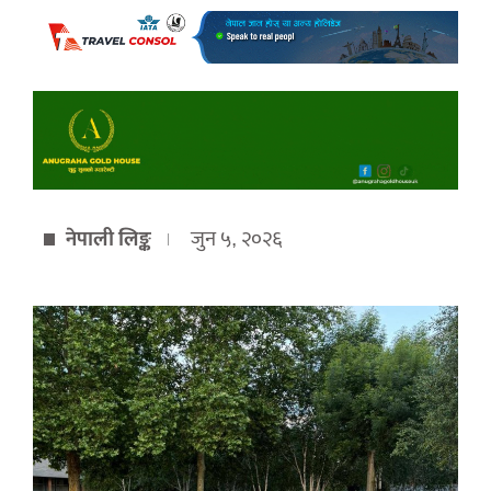
नेपाली लिङ्क
जुन ५, २०२६