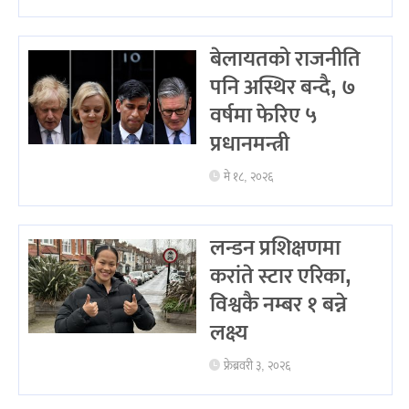
बेलायतको राजनीति
पनि अस्थिर बन्दै, ७
वर्षमा फेरिए ५
प्रधानमन्त्री
मे १८, २०२६
लन्डन प्रशिक्षणमा
करांते स्टार एरिका,
विश्वकै नम्बर १ बन्ने
लक्ष्य
फ्रेब्रवरी ३, २०२६