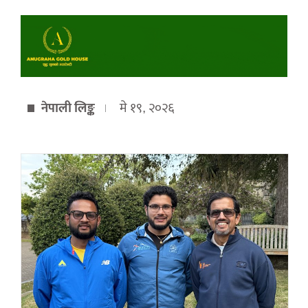
नेपाली लिङ्क
मे १९, २०२६