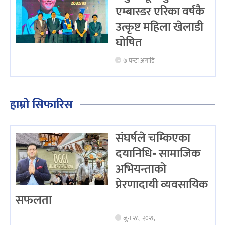
एम्बास्डर एरिका वर्षकै
उत्कृष्ट महिला खेलाडी
घोषित
७ घन्टा अगाडि
हाम्रो सिफारिस
संघर्षले चम्किएका
दयानिधि- सामाजिक
अभियन्ताको
प्रेरणादायी व्यवसायिक
सफलता
जुन २८, २०२६