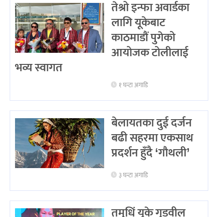
तेश्रो इन्फा अवार्डका
लागि यूकेबाट
काठमाडौं पुगेको
आयोजक टोलीलाई
भव्य स्वागत
१ घन्टा अगाडि
बेलायतका दुई दर्जन
बढी सहरमा एकसाथ
प्रदर्शन हुँदै ‘गौथली’
३ घन्टा अगाडि
तमुधिं यूके गुडवील