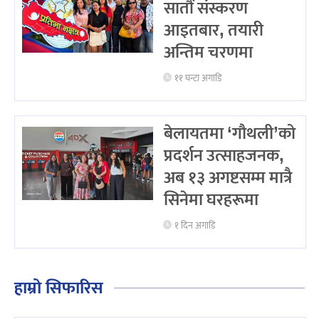
सातौं संस्करण
आइतबार, तयारी
अन्तिम चरणमा
११ घन्टा अगाडि
बेलायतमा ‘गौथली’को
प्रदर्शन उत्साहजनक,
अब १३ अगष्टसम्म मात्रै
सिनेमा घरहरूमा
१ दिन अगाडि
हाम्रो सिफारिस