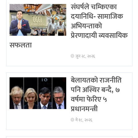
संघर्षले चम्किएका
दयानिधि- सामाजिक
अभियन्ताको
प्रेरणादायी व्यवसायिक
सफलता
जुन २८, २०२६
बेलायतको राजनीति
पनि अस्थिर बन्दै, ७
वर्षमा फेरिए ५
प्रधानमन्त्री
मे १८, २०२६