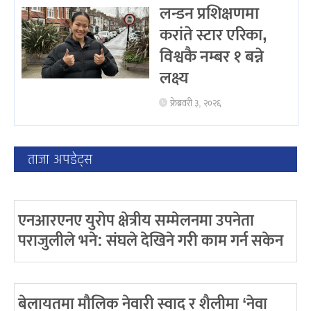
लन्डन प्रशिक्षणमा
करांते स्टार एरिका,
विश्वकै नम्बर १ बन्ने
लक्ष्य
फ्रेब्रवरी ३, २०२६
ताजा अपडेट्स
एनआरएनए युरोप क्षेत्रीय सम्मेलनमा उपनेता
पराजुलीले भने: संघले देखिने गरी काम गर्न सकेन
बेलायतमा मौलिक नेवारी स्वाद र शैलीमा ‘नेवा