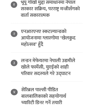
भूपू गोर्खा मुद्दा समाधानमा नेपाल
१
सरकार सक्रिय, परराष्ट्र मन्त्रीसँगको
वार्ता सकारात्मक
एनआरएनए स्कटल्यान्डको
२
आयोजनामा ग्लास्गोमा ‘खेलकुद
महोत्सव’ हुँदै
लन्डन मेफेयरमा नेपाली उद्यमीले
३
खोले फार्मेसी, युएईको शाही
परिवार सदस्यले गरे उद्घाटन
सेरिब्रल पाल्सी पीडित
४
बालबालिकाको सहयोगार्थ
च्यारिटी डिनर गर्ने तयारी