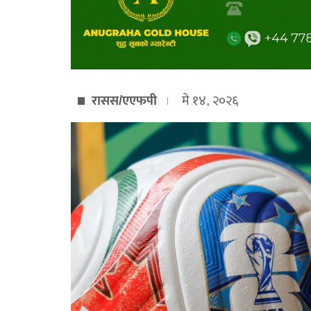
रासस/एएफपी
मे १४, २०२६