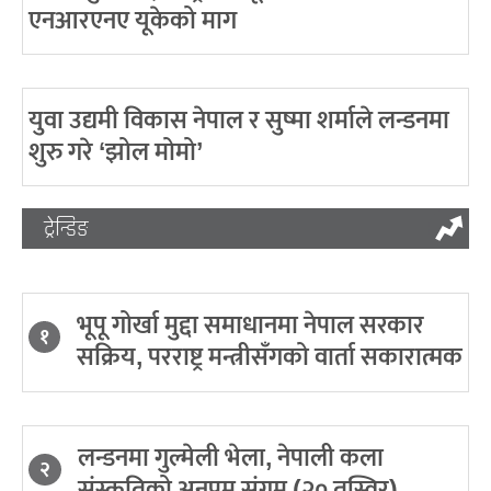
एनआरएनए यूकेको माग
युवा उद्यमी विकास नेपाल र सुष्मा शर्माले लन्डनमा
शुरु गरे ‘झोल मोमो’
ट्रेन्डिङ
भूपू गोर्खा मुद्दा समाधानमा नेपाल सरकार
१
सक्रिय, परराष्ट्र मन्त्रीसँगको वार्ता सकारात्मक
लन्डनमा गुल्मेली भेला, नेपाली कला
२
संस्कृतिको अनुपम संगम (२० तस्विर)