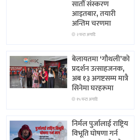
सातौं संस्करण
आइतबार, तयारी
अन्तिम चरणमा
२ घन्टा अगाडि
बेलायतमा ‘गौथली’को
प्रदर्शन उत्साहजनक,
अब १३ अगष्टसम्म मात्रै
सिनेमा घरहरूमा
१५ घन्टा अगाडि
निर्मल पुर्जालाई राष्ट्रिय
विभूति घोषणा गर्न