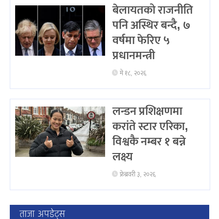
बेलायतको राजनीति
पनि अस्थिर बन्दै, ७
वर्षमा फेरिए ५
प्रधानमन्त्री
मे १८, २०२६
लन्डन प्रशिक्षणमा
करांते स्टार एरिका,
विश्वकै नम्बर १ बन्ने
लक्ष्य
फ्रेब्रवरी ३, २०२६
ताजा अपडेट्स