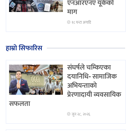
एनआरएनए यूकेको
माग
१८ घन्टा अगाडि
हाम्रो सिफारिस
संघर्षले चम्किएका
दयानिधि- सामाजिक
अभियन्ताको
प्रेरणादायी व्यवसायिक
सफलता
जुन २८, २०२६