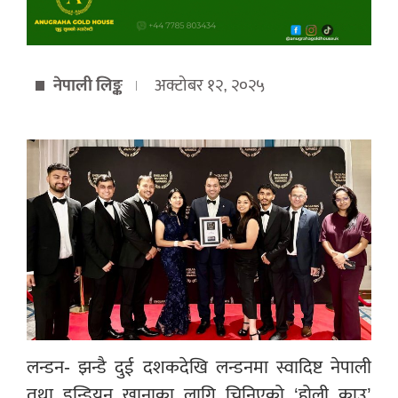
नेपाली लिङ्क
अक्टोबर १२, २०२५
लन्डन- झन्डै दुई दशकदेखि लन्डनमा स्वादिष्ट नेपाली
तथा इन्डियन खानाका लागि चिनिएको ‘होली काउ’