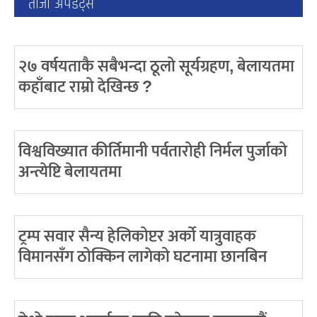
ताजा अपडेट्स
२७ वर्षयताकै सबैभन्दा ठूलो सूर्यग्रहण, बेलायतमा
कहाँबाट राम्रो देखिन्छ ?
विश्वविख्यात कीर्तिमानी पर्वतारोही निर्मल पुर्जाको
अन्त्येष्टि बेलायतमा
ट्रम्प सवार सैन्य हेलिकोप्टर अर्को यात्रुवाहक
विमानसँग ठोक्किन लागेको घटनामा छानबिन