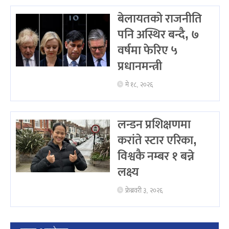
बेलायतको राजनीति
पनि अस्थिर बन्दै, ७
वर्षमा फेरिए ५
प्रधानमन्त्री
मे १८, २०२६
लन्डन प्रशिक्षणमा
करांते स्टार एरिका,
विश्वकै नम्बर १ बन्ने
लक्ष्य
फ्रेब्रवरी ३, २०२६