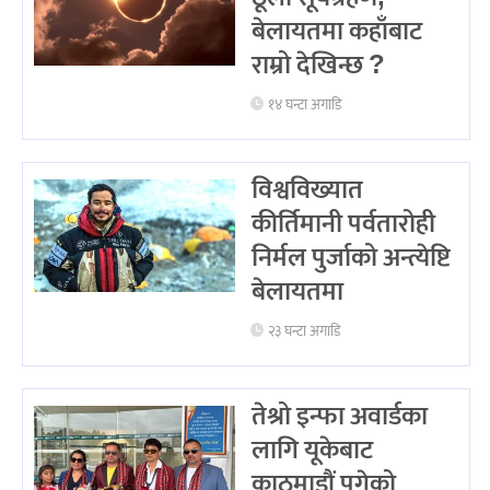
बेलायतमा कहाँबाट
राम्रो देखिन्छ ?
१४ घन्टा अगाडि
विश्वविख्यात
कीर्तिमानी पर्वतारोही
निर्मल पुर्जाको अन्त्येष्टि
बेलायतमा
२३ घन्टा अगाडि
तेश्रो इन्फा अवार्डका
लागि यूकेबाट
काठमाडौं पुगेको