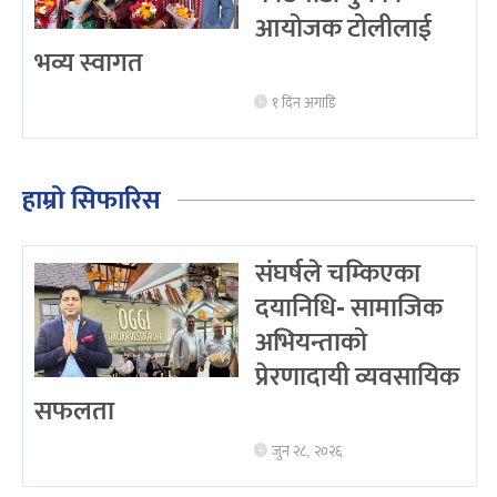
आयोजक टोलीलाई
भव्य स्वागत
१ दिन अगाडि
हाम्रो सिफारिस
संघर्षले चम्किएका
दयानिधि- सामाजिक
अभियन्ताको
प्रेरणादायी व्यवसायिक
सफलता
जुन २८, २०२६