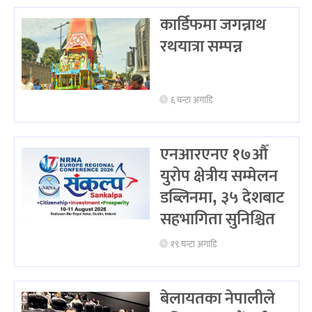
कार्डिफमा जगन्नाथ
रथयात्रा सम्पन्न
६ घन्टा अगाडि
एनआरएनए १७औँ
युरोप क्षेत्रीय सम्मेलन
डब्लिनमा, ३५ देशबाट
सहभागिता सुनिश्चित
१९ घन्टा अगाडि
बेलायतका नेपालीले