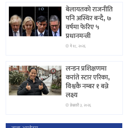
बेलायतको राजनीति
पनि अस्थिर बन्दै, ७
वर्षमा फेरिए ५
प्रधानमन्त्री
मे १८, २०२६
लन्डन प्रशिक्षणमा
करांते स्टार एरिका,
विश्वकै नम्बर १ बन्ने
लक्ष्य
फ्रेब्रवरी ३, २०२६