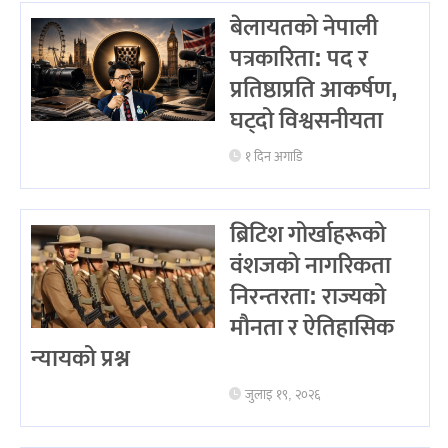
बेलायतको नेपाली
पत्रकारिता: पद र
प्रतिष्ठाप्रति आकर्षण,
घट्दो विश्वसनीयता
१ दिन अगाडि
ब्रिटिश गोर्खाहरूको
वंशजको नागरिकता
निरन्तरता: राज्यको
मौनता र ऐतिहासिक
न्यायको प्रश्न
जुलाइ १९, २०२६