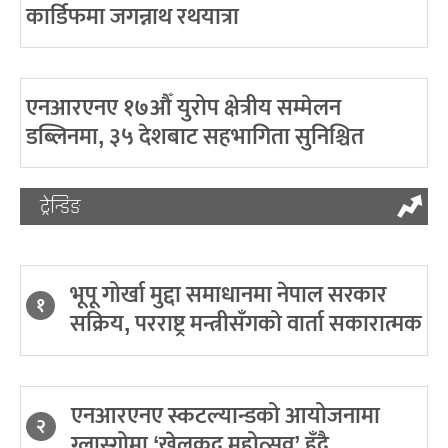
कार्डिफमा जगन्नाथ रथयात्रा
एनआरएनए १७औँ युरोप क्षेत्रीय सम्मेलन
डब्लिनमा, ३५ देशबाट सहभागिता सुनिश्चित
ट्रेन्डिङ
भूपू गोर्खा मुद्दा समाधानमा नेपाल सरकार
१
सक्रिय, परराष्ट्र मन्त्रीसँगको वार्ता सकारात्मक
एनआरएनए स्कटल्यान्डको आयोजनामा
२
ग्लास्गोमा ‘खेलकुद महोत्सव’ हुँदै