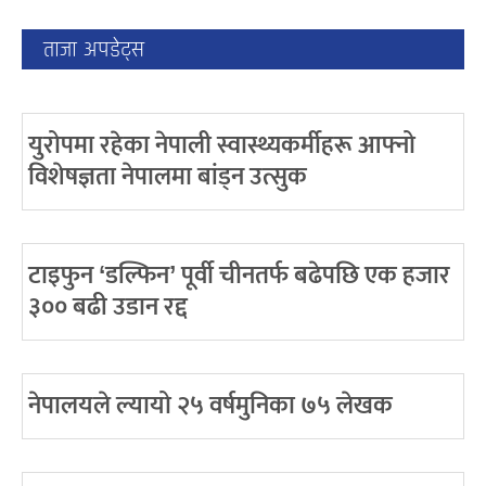
ताजा अपडेट्स
युरोपमा रहेका नेपाली स्वास्थ्यकर्मीहरू आफ्नो
विशेषज्ञता नेपालमा बांड्न उत्सुक
टाइफुन ‘डल्फिन’ पूर्वी चीनतर्फ बढेपछि एक हजार
३०० बढी उडान रद्द
नेपालयले ल्यायो २५ वर्षमुनिका ७५ लेखक