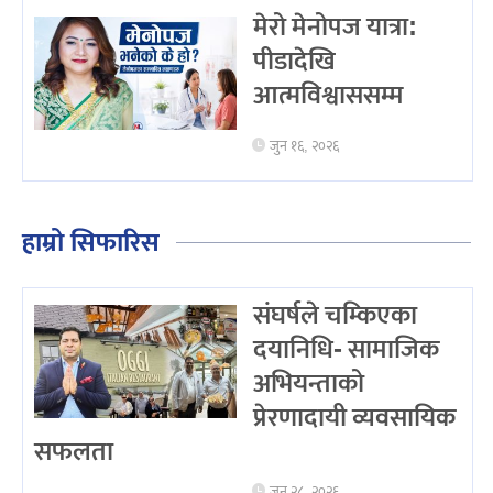
मेरो मेनोपज यात्रा:
पीडादेखि
आत्मविश्वाससम्म
जुन १६, २०२६
हाम्रो सिफारिस
संघर्षले चम्किएका
दयानिधि- सामाजिक
अभियन्ताको
प्रेरणादायी व्यवसायिक
सफलता
जुन २८, २०२६