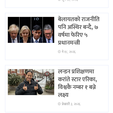
बेलायतको राजनीति
पनि अस्थिर बन्दै, ७
वर्षमा फेरिए ५
प्रधानमन्त्री
मे १८, २०२६
लन्डन प्रशिक्षणमा
करांते स्टार एरिका,
विश्वकै नम्बर १ बन्ने
लक्ष्य
फ्रेब्रवरी ३, २०२६