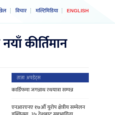
खेल
विचार
मल्टिमिडिया
ENGLISH
नयाँ कीर्तिमान
ताजा अपडेट्स
कार्डिफमा जगन्नाथ रथयात्रा सम्पन्न
एनआरएनए १७औँ युरोप क्षेत्रीय सम्मेलन
डब्लिनमा, ३५ देशबाट सहभागिता