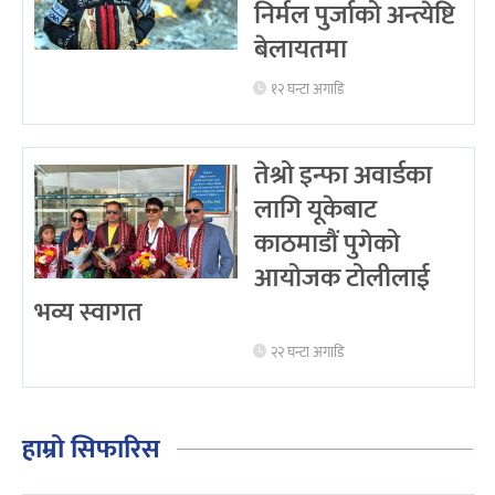
निर्मल पुर्जाको अन्त्येष्टि
बेलायतमा
१२ घन्टा अगाडि
तेश्रो इन्फा अवार्डका
लागि यूकेबाट
काठमाडौं पुगेको
आयोजक टोलीलाई
भव्य स्वागत
२२ घन्टा अगाडि
हाम्रो सिफारिस