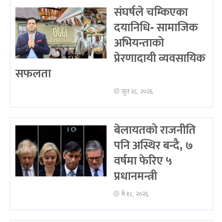
संघर्षले चम्किएका
दयानिधि- सामाजिक
अभियन्ताको
प्रेरणादायी व्यवसायिक
सफलता
जुन २८, २०२६
बेलायतको राजनीति
पनि अस्थिर बन्दै, ७
वर्षमा फेरिए ५
प्रधानमन्त्री
मे १८, २०२६