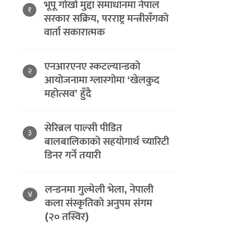
भूपू गोर्खा मुद्दा समाधानमा नेपाल
१
सरकार सक्रिय, परराष्ट्र मन्त्रीसँगको
वार्ता सकारात्मक
एनआरएनए स्कटल्यान्डको
२
आयोजनामा ग्लास्गोमा ‘खेलकुद
महोत्सव’ हुँदै
सेरिब्रल पाल्सी पीडित
३
बालबालिकाको सहयोगार्थ च्यारिटी
डिनर गर्ने तयारी
लन्डनमा गुल्मेली भेला, नेपाली
४
कला संस्कृतिको अनुपम संगम
(२० तस्विर)