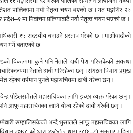
दीले ११ मङ्सिरमा देशभरका पालिका सम्मेलन आयोजना ग¥यो
प्रतिशत पालिकामा नयाँ नेतृत्व चयन भएको छ । गत मङ्सिर २५
्रदेश–१ मा निर्वाचन प्रक्रियाबाटै नयाँ नेतृत्व चयन भएको छ ।
दाधिकारी १५ सदस्यीय बनाउने प्रस्ताव गरेको छ । माओवादीको
चयन गर्ने बताएको छ ।
ण्डको विकल्पमा कुनै पनि नेताले दाबी पेश गरिसकेको अवस्था
ारिकरूपमा नेताले दाबी गरिरहेका छन् । संगठन विभाग प्रमुख
र्जसमेत रहेका वर्षमान पुनले महासचिवमा दाबी गरेका छन् ।
ा देवेन्द्र पौडेलसमेतले महासचिवका लागि इच्छा व्यक्त गरेका छन् ।
ले पनि आफू महासचिवका लागि योग्य रहेको दाबी गरेकी छन् ।
िम्मेवारी सम्हालिसकेको भन्दै भुसालले आफू महासचिवका लागि
म विधान २०७८ को धारा १६(४) र धारा ३८(१–८) अनुसार महिला