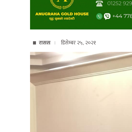
रासस
डिसेम्बर २५, २०२१