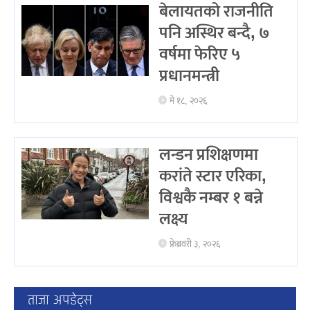
बेलायतको राजनीति
पनि अस्थिर बन्दै, ७
वर्षमा फेरिए ५
प्रधानमन्त्री
मे १८, २०२६
लन्डन प्रशिक्षणमा
करांते स्टार एरिका,
विश्वकै नम्बर १ बन्ने
लक्ष्य
फ्रेब्रवरी ३, २०२६
ताजा अपडेट्स