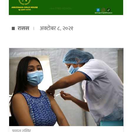
रासस
अक्टोबर ८, २०२१
फाइल तस्विर