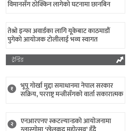
विमानसँग ठोक्किन लागेको घटनामा छानबिन
तेश्रो इन्फा अवार्डका लागि यूकेबाट काठमाडौं
पुगेको आयोजक टोलीलाई भव्य स्वागत
ट्रेन्डिङ
भूपू गोर्खा मुद्दा समाधानमा नेपाल सरकार
१
सक्रिय, परराष्ट्र मन्त्रीसँगको वार्ता सकारात्मक
एनआरएनए स्कटल्यान्डको आयोजनामा
२
ग्लास्गोमा ‘खेलकुद महोत्सव’ हुँदै