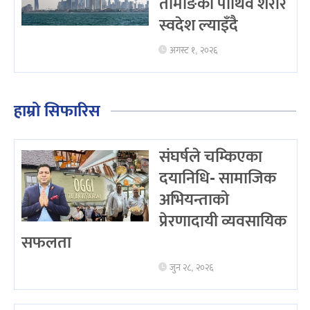
तामाङको पार्थिव शरीर
स्वदेश ल्याइँदै
अगस्ट १, २०२६
हाम्रो सिफारिस
संघर्षले चम्किएका
दयानिधि- सामाजिक
अभियन्ताको
प्रेरणादायी व्यवसायिक
सफलता
जुन २८, २०२६