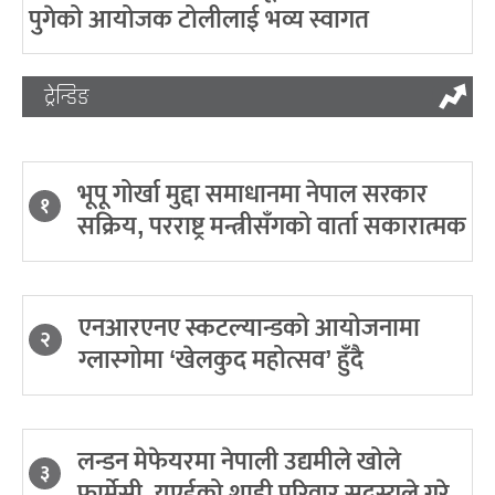
पुगेको आयोजक टोलीलाई भव्य स्वागत
ट्रेन्डिङ
भूपू गोर्खा मुद्दा समाधानमा नेपाल सरकार
१
सक्रिय, परराष्ट्र मन्त्रीसँगको वार्ता सकारात्मक
एनआरएनए स्कटल्यान्डको आयोजनामा
२
ग्लास्गोमा ‘खेलकुद महोत्सव’ हुँदै
लन्डन मेफेयरमा नेपाली उद्यमीले खोले
३
फार्मेसी, युएईको शाही परिवार सदस्यले गरे