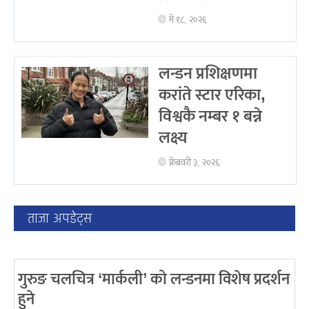
मे १८, २०२६
लन्डन प्रशिक्षणमा
करांते स्टार एरिका,
विश्वकै नम्बर १ बन्ने
लक्ष्य
फ्रेब्रवरी ३, २०२६
ताजा अपडेट्स
गुरुङ चलचित्र ‘मार्कली’ को लन्डनमा विशेष प्रदर्शन
हुने