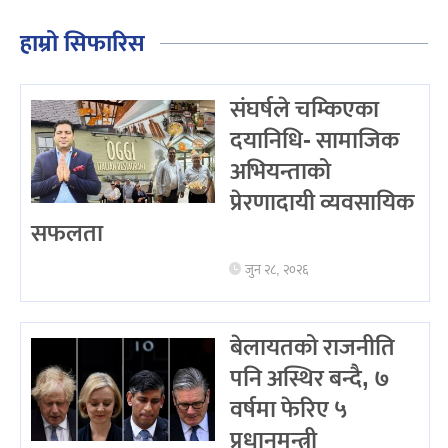
हाम्रो सिफारिस
संघर्षले चम्किएका
दयानिधि- सामाजिक
अभियन्ताको
प्रेरणादायी व्यवसायिक
सफलता
जुन २८, २०२६
बेलायतको राजनीति
पनि अस्थिर बन्दै, ७
वर्षमा फेरिए ५
प्रधानमन्त्री