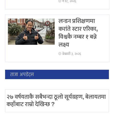
मे १८, २०२६
लन्डन प्रशिक्षणमा
करांते स्टार एरिका,
विश्वकै नम्बर १ बन्ने
लक्ष्य
फ्रेब्रवरी ३, २०२६
ताजा अपडेट्स
२७ वर्षयताकै सबैभन्दा ठूलो सूर्यग्रहण, बेलायतमा
कहाँबाट राम्रो देखिन्छ ?