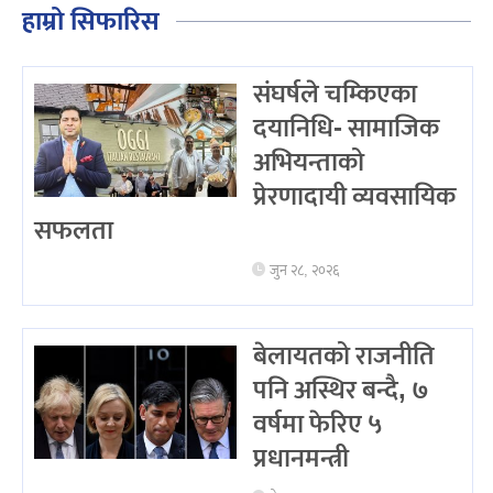
हाम्रो सिफारिस
संघर्षले चम्किएका
दयानिधि- सामाजिक
अभियन्ताको
प्रेरणादायी व्यवसायिक
सफलता
जुन २८, २०२६
बेलायतको राजनीति
पनि अस्थिर बन्दै, ७
वर्षमा फेरिए ५
प्रधानमन्त्री