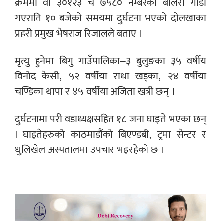
क्रममा वा ३०१२३ च ७५८० नम्बरको बोलेरो गाडी
गएराति १० बजेको समयमा दुर्घटना भएको दोलखाका
प्रहरी प्रमुख भेषराज रिजालले बताए ।
मृत्यु हुनेमा बिगु गाउँपालिका–३ बुलुङका ३५ वर्षीय
विनोद केसी, ५२ वर्षीया राधा खड्का, २४ वर्षीया
चण्डिका थापा र ४५ वर्षीया अजिता खत्री छन् ।
दुर्घटनामा परी वडाध्यक्षसहित १८ जना घाइते भएका छन्
। घाइतेहरुको काठमाडौंको बिएण्डबी, ट्रमा सेन्टर र
धुलिखेल अस्पतालमा उपचार भइरहेको छ ।