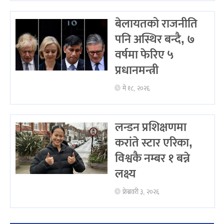
बेलायतको राजनीति
पनि अस्थिर बन्दै, ७
वर्षमा फेरिए ५
प्रधानमन्त्री
मे १८, २०२६
लन्डन प्रशिक्षणमा
करांते स्टार एरिका,
विश्वकै नम्बर १ बन्ने
लक्ष्य
फ्रेब्रवरी ३, २०२६