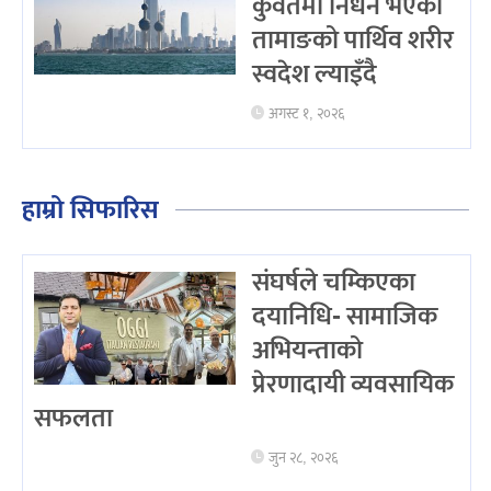
कुवेतमा निधन भएका
तामाङको पार्थिव शरीर
स्वदेश ल्याइँदै
अगस्ट १, २०२६
हाम्रो सिफारिस
संघर्षले चम्किएका
दयानिधि- सामाजिक
अभियन्ताको
प्रेरणादायी व्यवसायिक
सफलता
जुन २८, २०२६