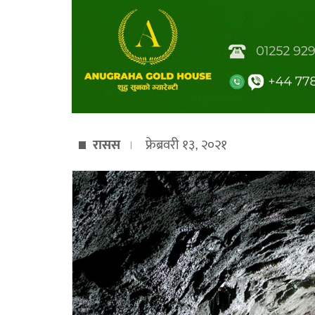
रासस
फ्रेब्रवरी १३, २०२१