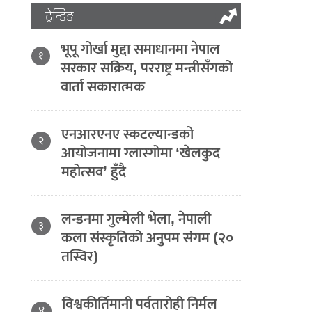
ट्रेन्डिङ
भूपू गोर्खा मुद्दा समाधानमा नेपाल
१
सरकार सक्रिय, परराष्ट्र मन्त्रीसँगको
वार्ता सकारात्मक
एनआरएनए स्कटल्यान्डको
२
आयोजनामा ग्लास्गोमा ‘खेलकुद
महोत्सव’ हुँदै
लन्डनमा गुल्मेली भेला, नेपाली
३
कला संस्कृतिको अनुपम संगम (२०
तस्विर)
विश्वकीर्तिमानी पर्वतारोही निर्मल
४