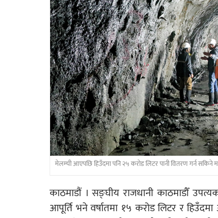
मेलम्ची आएपछि हिउँदमा पनि २५ करोड लिटर पानी वितरण गर्न सकिने म
काठमाडौं । सङ्घीय राजधानी काठमाडौँ उपत
आपूर्ति भने वर्षातमा १५ करोड लिटर र हिउँदम