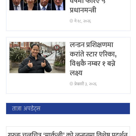
वर्षमा फेरिए ५
प्रधानमन्त्री
मे १८, २०२६
लन्डन प्रशिक्षणमा
करांते स्टार एरिका,
विश्वकै नम्बर १ बन्ने
लक्ष्य
फ्रेब्रवरी ३, २०२६
ताजा अपडेट्स
गुरुङ चलचित्र ‘मार्कली’ को लन्डनमा विशेष प्रदर्शन