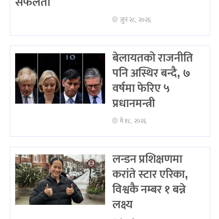
सफलता
जुन २८, २०२६
बेलायतको राजनीति
पनि अस्थिर बन्दै, ७
वर्षमा फेरिए ५
प्रधानमन्त्री
मे १८, २०२६
लन्डन प्रशिक्षणमा
करांते स्टार एरिका,
विश्वकै नम्बर १ बन्ने
लक्ष्य