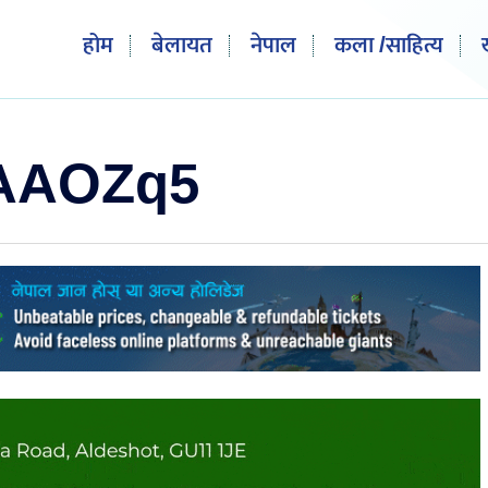
होम
बेलायत
नेपाल
कला /साहित्य
AAOZq5