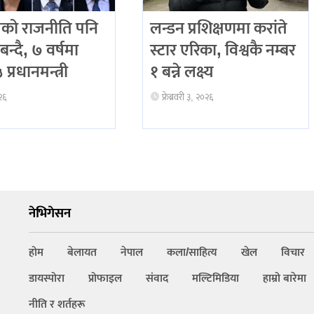
को राजनीति पनि
लन्डन प्रशिक्षणमा करांते
बन्दै, ७ वर्षमा
स्टार एरिका, विश्वकै नम्बर
प्रधानमन्त्री
१ बन्ने लक्ष्य
२६
फ्रेब्रवरी ३, २०२६
नेभिगेसन
होम
बेलायत
नेपाल
कला/साहित्य
खेल
विचार
डायस्पोरा
प्रोफाइल
संवाद
मल्टिमिडिया
हाम्रो बारेमा
नीति र शर्तहरू