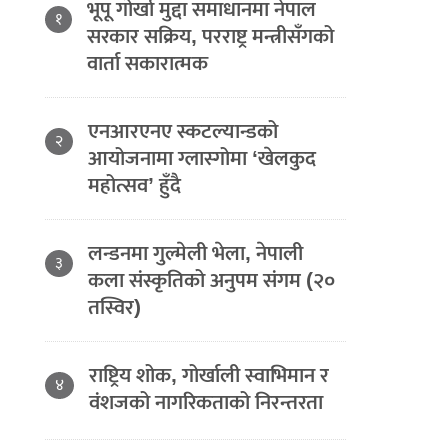
भूपू गोर्खा मुद्दा समाधानमा नेपाल
१
सरकार सक्रिय, परराष्ट्र मन्त्रीसँगको
वार्ता सकारात्मक
एनआरएनए स्कटल्यान्डको
२
आयोजनामा ग्लास्गोमा ‘खेलकुद
महोत्सव’ हुँदै
लन्डनमा गुल्मेली भेला, नेपाली
३
कला संस्कृतिको अनुपम संगम (२०
तस्विर)
राष्ट्रिय शोक, गोर्खाली स्वाभिमान र
४
वंशजको नागरिकताको निरन्तरता