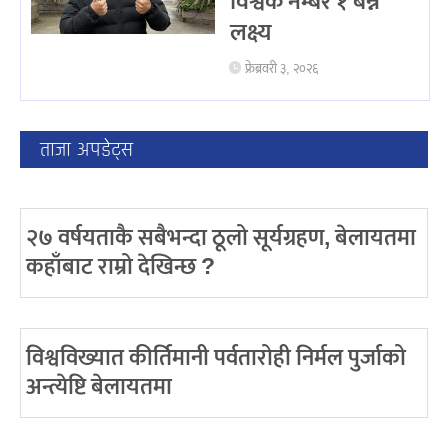
विश्वकै नम्बर १ बन्ने
लक्ष्य
फ्रेब्रवरी ३, २०२६
ताजा अपडेट्स
२७ वर्षयताकै सबैभन्दा ठूलो सूर्यग्रहण, बेलायतमा
कहाँबाट राम्रो देखिन्छ ?
विश्वविख्यात कीर्तिमानी पर्वतारोही निर्मल पुर्जाको
अन्त्येष्टि बेलायतमा