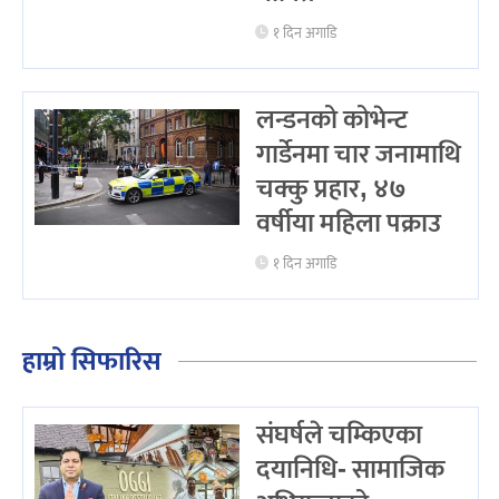
१ दिन अगाडि
लन्डनको कोभेन्ट
गार्डेनमा चार जनामाथि
चक्कु प्रहार, ४७
वर्षीया महिला पक्राउ
१ दिन अगाडि
हाम्रो सिफारिस
संघर्षले चम्किएका
दयानिधि- सामाजिक