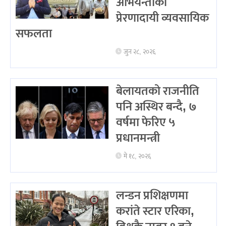
अभियन्ताको
प्रेरणादायी व्यवसायिक
सफलता
जुन २८, २०२६
बेलायतको राजनीति
पनि अस्थिर बन्दै, ७
वर्षमा फेरिए ५
प्रधानमन्त्री
मे १८, २०२६
लन्डन प्रशिक्षणमा
करांते स्टार एरिका,