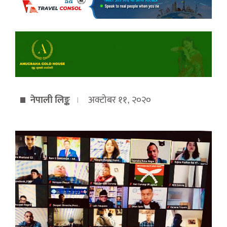
नेपाली लिङ्क
अक्टोबर ११, २०२०