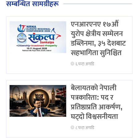
सम्बन्धित सामग्रीहरू
एनआरएनए १७औँ
युरोप क्षेत्रीय सम्मेलन
डब्लिनमा, ३५ देशबाट
सहभागिता सुनिश्चित
६ घन्टा अगाडि
बेलायतको नेपाली
पत्रकारिता: पद र
प्रतिष्ठाप्रति आकर्षण,
घट्दो विश्वसनीयता
८ घन्टा अगाडि