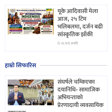
यूके आदिवासी मेला
आज, २५ टिम
भलिबलमा, दर्जन बढी
सांस्कृतिक झाँकी
१६ घन्टा अगाडि
हाम्रो सिफारिस
संघर्षले चम्किएका
दयानिधि- सामाजिक
अभियन्ताको
प्रेरणादायी व्यवसायिक