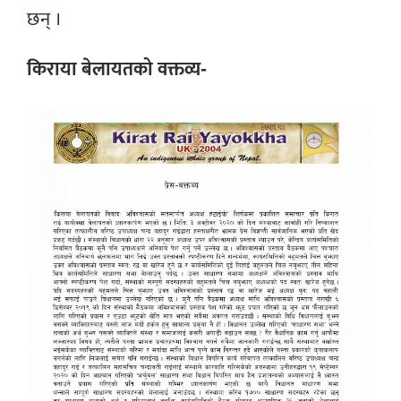
छन् ।
किराया बेलायतको वक्तव्य-