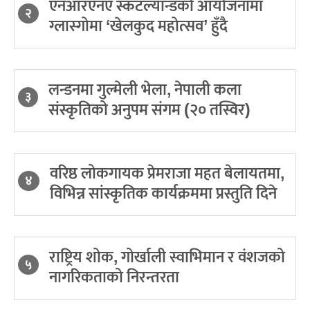
एनआरएनए स्कटल्यान्डको आयोजनामा
२
ग्लास्गोमा ‘खेलकुद महोत्सव’ हुँदै
लन्डनमा गुल्मेली भेला, नेपाली कला
३
संस्कृतिको अनुपम संगम (२० तस्विर)
वरिष्ठ लोकगायक प्रेमराजा महत बेलायतमा,
४
विभिन्न सांस्कृतिक कार्यक्रममा प्रस्तुति दिने
राष्ट्रिय शोक, गोर्खाली स्वाभिमान र वंशजको
५
नागरिकताको निरन्तरता