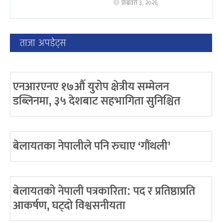
फ्रेब्रवरी ३, २०२६
ताजा अपडेट्स
एनआरएनए १७औँ युरोप क्षेत्रीय सम्मेलन
डब्लिनमा, ३५ देशबाट सहभागिता सुनिश्चित
बेलायतका नेपालीले पनि रुचाए ‘गौंथली’
बेलायतको नेपाली पत्रकारिता: पद र प्रतिष्ठाप्रति
आकर्षण, घट्दो विश्वसनीयता