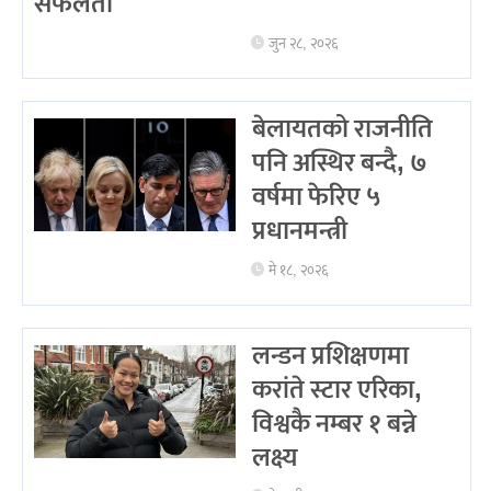
सफलता
जुन २८, २०२६
बेलायतको राजनीति
पनि अस्थिर बन्दै, ७
वर्षमा फेरिए ५
प्रधानमन्त्री
मे १८, २०२६
लन्डन प्रशिक्षणमा
करांते स्टार एरिका,
विश्वकै नम्बर १ बन्ने
लक्ष्य