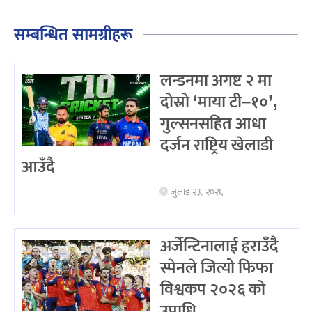
सम्बन्धित सामग्रीहरू
लन्डनमा अगष्ट २ मा
दोस्रो ‘माया टी–१०’,
गुल्सनसहित आधा
दर्जन राष्ट्रिय खेलाडी
आउँदै
जुलाइ २३, २०२६
अर्जेन्टिनालाई हराउँदै
स्पेनले जित्यो फिफा
विश्वकप २०२६ को
उपाधि