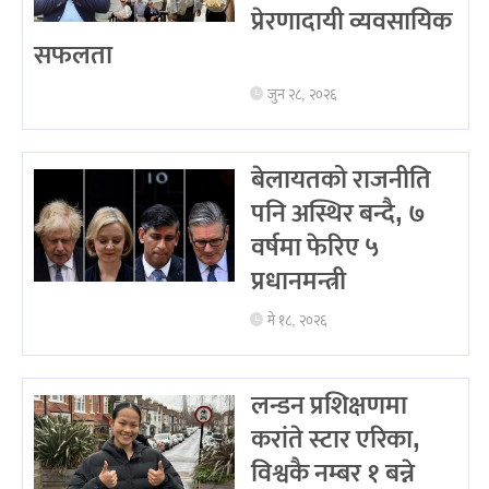
प्रेरणादायी व्यवसायिक
सफलता
जुन २८, २०२६
बेलायतको राजनीति
पनि अस्थिर बन्दै, ७
वर्षमा फेरिए ५
प्रधानमन्त्री
मे १८, २०२६
लन्डन प्रशिक्षणमा
करांते स्टार एरिका,
विश्वकै नम्बर १ बन्ने